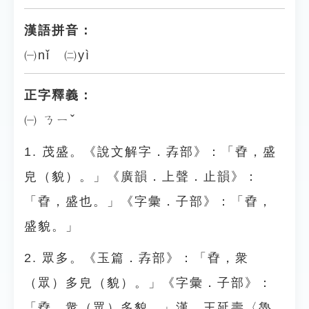
漢語拼音：
㈠nǐ ㈡yì
正字釋義：
㈠ ㄋㄧˇ
1. 茂盛。《說文解字．孨部》：「孴，盛
皃（貌）。」《廣韻．上聲．止韻》：
「孴，盛也。」《字彙．子部》：「孴，
盛貌。」
2. 眾多。《玉篇．孨部》：「孴，衆
（眾）多皃（貌）。」《字彙．子部》：
「孴，衆（眾）多貌。」漢．王延壽〈魯