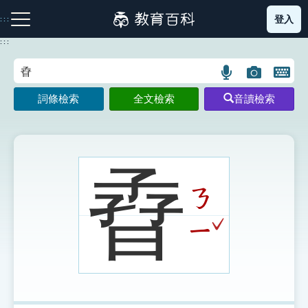
跳
登入
:::
到
主
:::
要
內
語
圖
開
容
注音索引圖示
筆畫索引圖示
部首索引表圖示
言
片
啟
詞條檢索
全文檢索
音讀檢索
搜
搜
鍵
尋
尋
盤
圖
圖
圖
示
示
示
孴
ㄋ
網站導覽
ˇ
ㄧ
生字詞彙表
成語故事