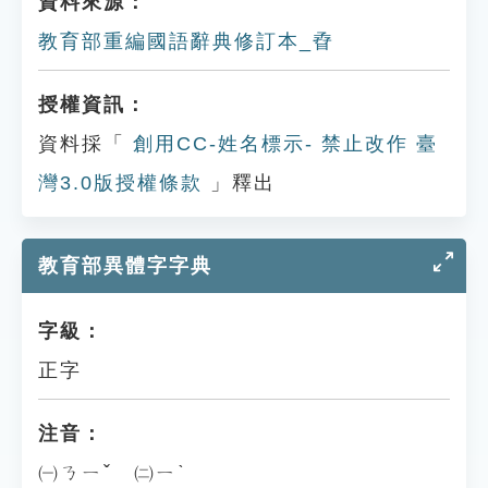
資料來源：
教育部重編國語辭典修訂本_孴
授權資訊：
資料採「
創用CC-姓名標示- 禁止改作 臺
灣3.0版授權條款
」釋出
教育部異體字字典
字級：
正字
注音：
㈠ㄋㄧˇ ㈡ㄧˋ