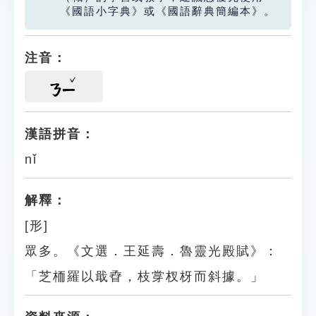
《國語小字典》或《國語辭典簡編本》。
注音：
ㄋㄧ
漢語拼音：
nǐ
解釋：
[形]
眾多。《文選．王延壽．魯靈光殿賦》：
「芝栭羅以戢孴，枝牚杈枒而斜據。」