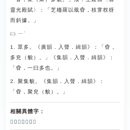
靈光殿賦〉：「芝栭羅以戢孴，枝牚杈枒
而斜據。」
㈡ ㄧˋ
1. 眾多。《廣韻．入聲．緝韻》：「孴，
多皃（貌）。」《集韻．入聲．緝韻》：
「孴，一曰多也。」
2. 聚集貌。《集韻．入聲．緝韻》：
「孴，聚皃（貌）。」
相關異體字：
𡥨
、
𡥦
、
孨
、
𡦏