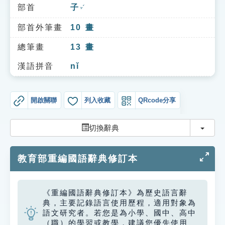
索引選單
部首
子
ㄗˇ
知識索引
部首外筆畫
10
畫
單字索引
總筆畫
13
畫
生命大百科索引
漢語拼音
nǐ
遊戲專區
開啟關聯
列入收藏
QRcode分享
教學應用
切換
切換辭典
貓頭鷹博士
教育部重編國語辭典修訂本
《重編國語辭典修訂本》為歷史語言辭
典，主要記錄語言使用歷程，適用對象為
語文研究者。若您是為小學、國中、高中
（職）的學習或教學，建議您優先使用