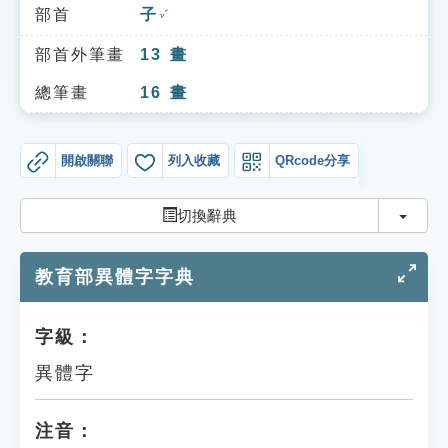
索引選單
部首
子
ㄗˇ
知識索引
部首外筆畫
13
畫
單字索引
總筆畫
16
畫
生命大百科索引
開啟關聯
列入收藏
QRcode分享
遊戲專區
切換
切換辭典
教學應用
教育部異體字字典
貓頭鷹博士
字級：
異體字
注音：