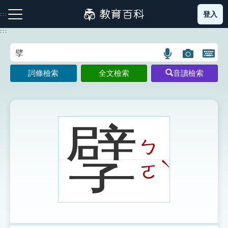
跳
登入
:::
到
主
:::
要
內
語
圖
開
容
注音索引圖示
筆畫索引圖示
部首索引表圖示
言
片
啟
詞條檢索
全文檢索
音讀檢索
搜
搜
鍵
尋
尋
盤
圖
圖
圖
示
示
示
孹
ㄅ
網站導覽
ˋ
ㄛ
生字詞彙表
成語故事