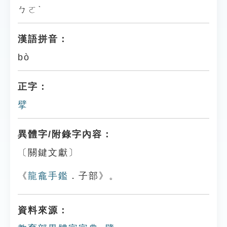
ㄅㄛˋ
漢語拼音：
bò
正字：
擘
異體字/附錄字內容：
〔關鍵文獻〕
《
龍龕手鑑
．子部》。
資料來源：