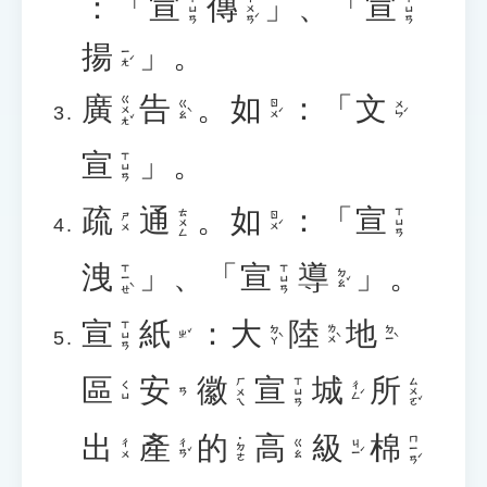
：「
宣
傳
」、「
宣
ㄔㄨㄢˊ
ㄒㄩㄢ
ㄒㄩㄢ
揚
」。
ㄧㄤˊ
廣
告
。
如
：「
文
ㄍㄨㄤˇ
ㄍㄠˋ
ㄖㄨˊ
ㄨㄣˊ
宣
」。
ㄒㄩㄢ
疏
通
。
如
：「
宣
ㄊㄨㄥ
ㄒㄩㄢ
ㄖㄨˊ
ㄕㄨ
洩
」、「
宣
導
」。
ㄒㄧㄝˋ
ㄒㄩㄢ
ㄉㄠˇ
宣
紙
：
大
陸
地
ㄒㄩㄢ
ㄉㄚˋ
ㄌㄨˋ
ㄉㄧˋ
ㄓˇ
區
安
徽
宣
城
所
ㄙㄨㄛˇ
ㄏㄨㄟ
ㄒㄩㄢ
ㄔㄥˊ
ㄑㄩ
ㄢ
出
產
的
高
級
棉
ㄇㄧㄢˊ
˙ㄉㄜ
ㄔㄢˇ
ㄐㄧˊ
ㄔㄨ
ㄍㄠ