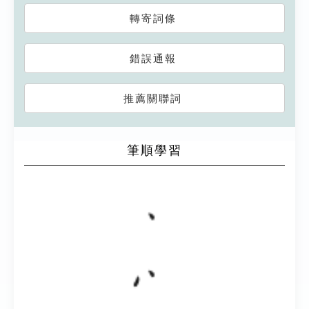
轉寄詞條
錯誤通報
推薦關聯詞
筆順學習