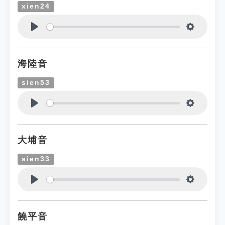
xien24
Play
Settings
海陸音
sien53
Play
Settings
大埔音
sien33
Play
Settings
饒平音