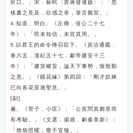
於口。」宋．蘇軾〈賀蔣發運啟〉：「忽
移書之見及，欣感之幸，筆舌難宣。」
4.知道、明白。《左傳．僖公二十七
年》：「民未知信，未宣其用。」
5.以君王的命令傳召臣下。《資治通鑑．
卷六五．漢紀五十七．獻帝建安十三
年》：「肅宣權旨，論天下事勢，致殷勤
之意。」《鏡花緣》第四回：「剛才奴婢
已向各花宣過聖意。」
[副]
遍。《管子．小匡》：「公宣問其鄉里而
有考驗。」《文選．揚雄．劇秦美新》：
「煥炳照曜，靡不宣臻。」