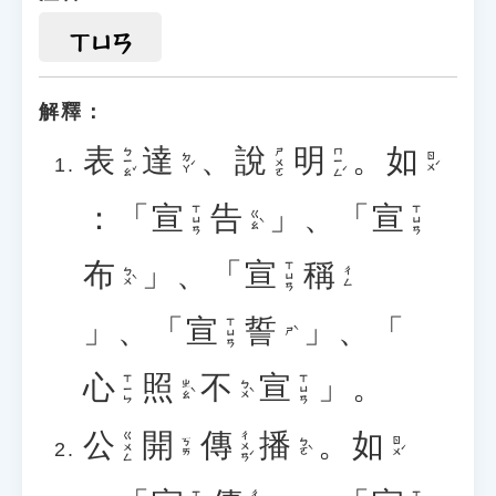
ㄒㄩㄢ
解釋：
表
達
、
說
明
。
如
ㄅㄧㄠˇ
ㄇㄧㄥˊ
ㄕㄨㄛ
ㄉㄚˊ
ㄖㄨˊ
：「
宣
告
」、「
宣
ㄒㄩㄢ
ㄒㄩㄢ
ㄍㄠˋ
布
」、「
宣
稱
ㄒㄩㄢ
ㄅㄨˋ
ㄔㄥ
」、「
宣
誓
」、「
ㄒㄩㄢ
ㄕˋ
心
照
不
宣
」。
ㄒㄧㄣ
ㄒㄩㄢ
ㄓㄠˋ
ㄅㄨˋ
公
開
傳
播
。
如
ㄔㄨㄢˊ
ㄍㄨㄥ
ㄅㄛˋ
ㄖㄨˊ
ㄎㄞ