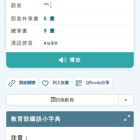
索引選單
ㄇㄧㄢˊ
部首
宀
知識索引
部首外筆畫
6
畫
單字索引
總筆畫
9
畫
生命大百科索引
漢語拼音
xuān
遊戲專區
播放
教學應用
開啟關聯
列入收藏
QRcode分享
貓頭鷹博士
切換
切換辭典
教育部國語小字典
注音：