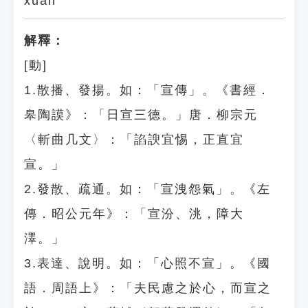
xuān
解釋：
[動]
1.散播、發揚。如：「宣傳」。《書經．
皋陶謨》：「日宣三德。」唐．柳宗元
〈斬曲几文〉：「諂諛宜惕，正直宜
宣。」
2.發散、疏通。如：「宣洩怨氣」。《左
傳．昭公元年》：「宣汾、洮，障大
澤。」
3.表達、說明。如：「心照不宣」。《國
語．周語上》：「夫民慮之於心，而宣之