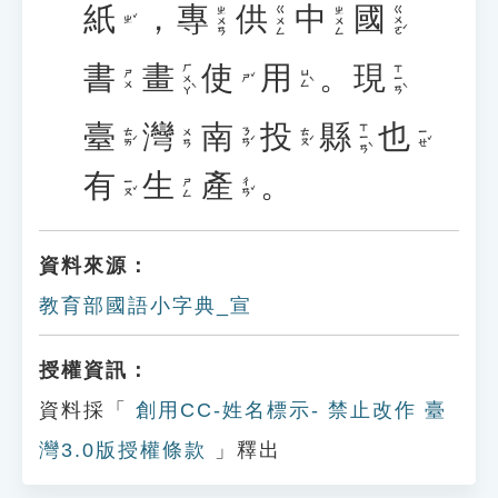
紙
，
專
供
中
國
ㄍㄨㄛˊ
ㄓㄨㄢ
ㄍㄨㄥ
ㄓㄨㄥ
ㄓˇ
書
畫
使
用
。
現
ㄏㄨㄚˋ
ㄒㄧㄢˋ
ㄩㄥˋ
ㄕㄨ
ㄕˇ
臺
灣
南
投
縣
也
ㄒㄧㄢˋ
ㄊㄞˊ
ㄋㄢˊ
ㄊㄡˊ
ㄧㄝˇ
ㄨㄢ
有
生
產
。
ㄧㄡˇ
ㄔㄢˇ
ㄕㄥ
資料來源：
教育部國語小字典_宣
授權資訊：
資料採「
創用CC-姓名標示- 禁止改作 臺
灣3.0版授權條款
」釋出