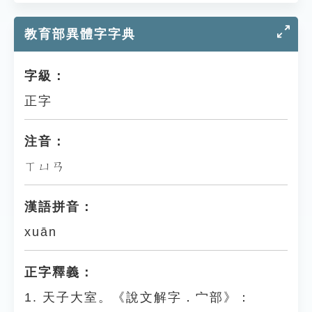
教育部異體字字典
字級：
正字
注音：
ㄒㄩㄢ
漢語拼音：
xuān
正字釋義：
1. 天子大室。《說文解字．宀部》：