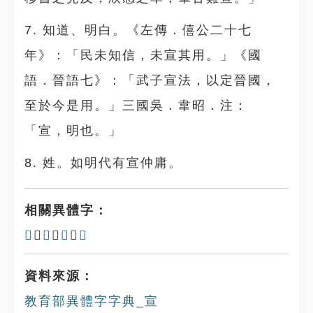
7. 知道、明白。《左傳．僖公二十七
年》：「民未知信，未宣其用。」《國
語．晉語七》：「武子宣法，以定晉國，
至於今是用。」三國吳．韋昭．注：
「宣，明也。」
8. 姓。如明代有宣仲庸。
相關異體字：
𡨈
、
𡪏
、
𠖚
、
𡩦
資料來源：
教育部異體字字典_宣