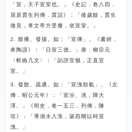
「宣，天子宣室也。」《史記．卷八四．
屈原賈生列傳．賈誼》：「後歲餘，賈生
徵見，孝文帝方受釐，坐宣室。」
2. 散播、發揚。如：「宣傳」。《書經．
皋陶謨》：「日宣三德。」唐．柳宗元
〈斬曲几文〉：「諂諛宜惕，正直宜
宣。」
3. 發散、疏通。如：「宣洩怨氣」。《左
傳．昭公元年》：「宣汾、洮，障大
澤。」《明史．卷一五三．列傳．陳
瑄》：「導湖水入淮，築四閘以時宣
洩。」