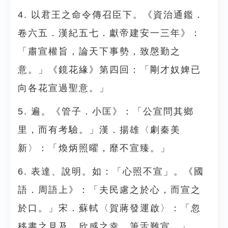
4. 以君王之命令傳召臣下。《資治通鑑．
卷六五．漢紀五七．獻帝建安一三年》：
「肅宣權旨，論天下事勢，致慇勤之
意。」《鏡花緣》第四回：「剛才奴婢已
向各花宣過聖意。」
5. 遍。《管子．小匡》：「公宣問其鄉
里，而有考驗。」漢．揚雄〈劇秦美
新〉：「煥炳照曜，靡不宣臻。」
6. 表達、說明。如：「心照不宣」。《國
語．周語上》：「夫民慮之於心，而宣之
於口。」宋．蘇軾〈賀蔣發運啟〉：「忽
移書之見及，欣感之幸，筆舌難宣。」