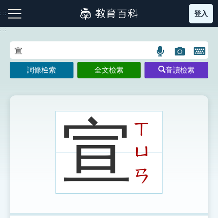
跳
登入
:::
到
主
:::
要
內
語
圖
開
容
注音索引圖示
筆畫索引圖示
部首索引表圖示
言
片
啟
詞條檢索
全文檢索
音讀檢索
搜
搜
鍵
尋
尋
盤
圖
圖
圖
示
示
示
宣
ㄒ
ㄩ
網站導覽
ㄢ
生字詞彙表
成語故事