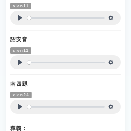
sien11
Play
Settings
詔安音
sien11
Play
Settings
南四縣
xien24
Play
Settings
釋義：