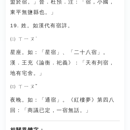
盟於宿。」晉．杜預．注：「宿，小國，
東平無鹽縣也。」
19. 姓。如漢代有宿詳。
㈡ ㄒㄧㄡˋ
星座。如：「星宿」、「二十八宿」。
漢．王充《論衡．祀義》：「天有列宿，
地有宅舍。」
㈢ ㄒㄧㄡˇ
夜晚。如：「通宿」。《紅樓夢》第四八
回：「商議已定，一宿無話。」