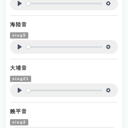
Play
Settings
海陸音
siug5
Play
Settings
大埔音
siug21
Play
Settings
饒平音
siug2