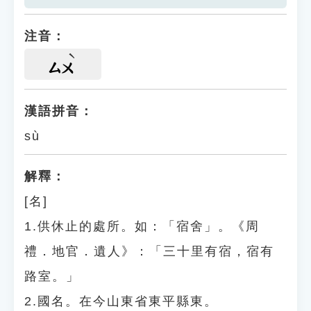
注音：
ㄙㄨ
漢語拼音：
sù
解釋：
[名]
1.供休止的處所。如：「宿舍」。《周
禮．地官．遺人》：「三十里有宿，宿有
路室。」
2.國名。在今山東省東平縣東。