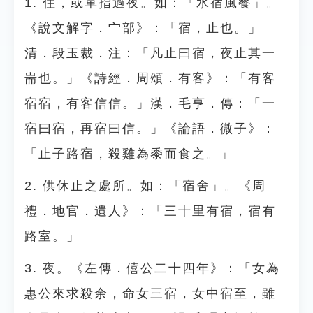
1. 住，或單指過夜。如：「水宿風餐」。
《說文解字．宀部》：「宿，止也。」
清．段玉裁．注：「凡止曰宿，夜止其一
耑也。」《詩經．周頌．有客》：「有客
宿宿，有客信信。」漢．毛亨．傳：「一
宿曰宿，再宿曰信。」《論語．微子》：
「止子路宿，殺雞為黍而食之。」
2. 供休止之處所。如：「宿舍」。《周
禮．地官．遺人》：「三十里有宿，宿有
路室。」
3. 夜。《左傳．僖公二十四年》：「女為
惠公來求殺余，命女三宿，女中宿至，雖