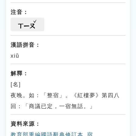
注音：
ㄒㄧㄡ
漢語拼音：
xiǔ
解釋：
[名]
夜晚。如：「整宿」。《紅樓夢》第四八
回：「商議已定，一宿無話。」
資料來源：
教育部重編國語辭典修訂本_宿