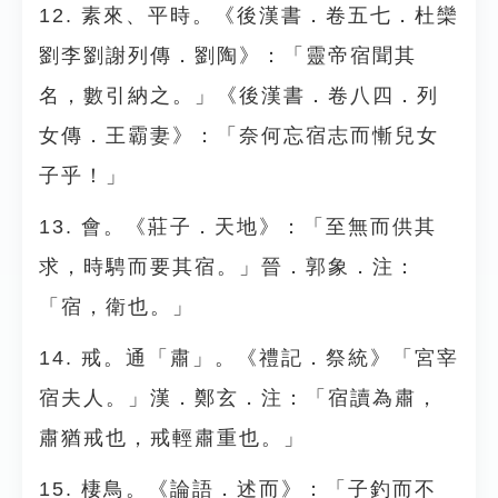
12. 素來、平時。《後漢書．卷五七．杜欒
劉李劉謝列傳．劉陶》：「靈帝宿聞其
名，數引納之。」《後漢書．卷八四．列
女傳．王霸妻》：「奈何忘宿志而慚兒女
子乎！」
13. 會。《莊子．天地》：「至無而供其
求，時騁而要其宿。」晉．郭象．注：
「宿，衛也。」
14. 戒。通「肅」。《禮記．祭統》「宮宰
宿夫人。」漢．鄭玄．注：「宿讀為肅，
肅猶戒也，戒輕肅重也。」
15. 棲鳥。《論語．述而》：「子釣而不