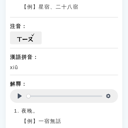
【例】星宿、二十八宿
注音：
ㄒㄧㄡ
漢語拼音：
xiǔ
解釋：
Play
Settings
夜晚。
【例】一宿無話