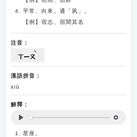
【例】宿雨、宿醉
平常、向來。通「夙」。
【例】宿志、宿聞其名
注音：
ㄒㄧㄡ
漢語拼音：
xiù
解釋：
Play
Settings
星座。