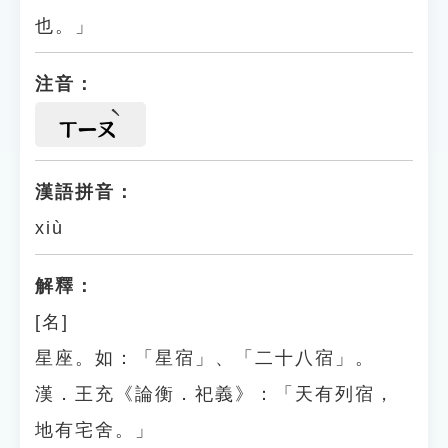
也。」
注音：
ㄒㄧㄡ
漢語拼音：
xiù
解釋：
[名]
星座。如：「星宿」、「二十八宿」。
漢．王充《論衡．祀義》：「天有列宿，
地有宅舍。」