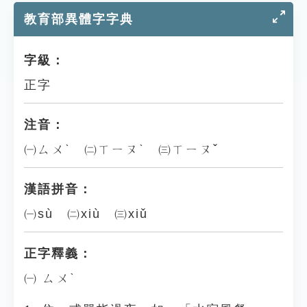
教育部異體字字典
字級：
正字
注音：
㈠ㄙㄨˋ ㈡ㄒㄧㄡˋ ㈢ㄒㄧㄡˇ
漢語拼音：
㈠sù ㈡xiù ㈢xiǔ
正字釋義：
㈠ ㄙㄨˋ