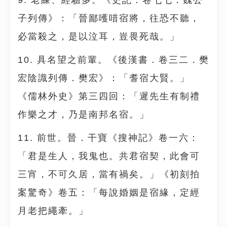
9. 老練、經驗多。《史記．卷七七．魏公
子列傳》：「晉鄙嚄唶宿將，往恐不聽，
必當殺之，是以泣耳，豈畏死哉。」
10. 具名望之前輩。《後漢書．卷三二．樊
宏陰識列傳．樊宏》：「耆宿大賢。」
《儒林外史》第三四回：「遲先生有制禮
作樂之才，乃是南邦名宿。」
11. 前世。晉．干寶《搜神記》卷一六：
「君是生人，我鬼也。共君宿契，此會可
三宵，不可久居，當有禍矣。」《初刻拍
案驚奇》卷五：「每說婚姻是宿緣，定經
月老把繩牽。」