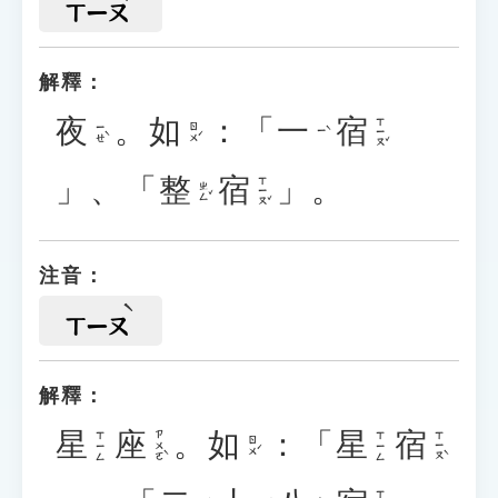
ㄒㄧㄡ
解釋：
夜
。
如
：「
一
宿
ㄒㄧㄡˇ
ㄧㄝˋ
ㄖㄨˊ
ㄧˋ
」、「
整
宿
」。
ㄒㄧㄡˇ
ㄓㄥˇ
注音：
ㄒㄧㄡ
解釋：
星
座
。
如
：「
星
宿
ㄗㄨㄛˋ
ㄒㄧㄡˋ
ㄒㄧㄥ
ㄒㄧㄥ
ㄖㄨˊ