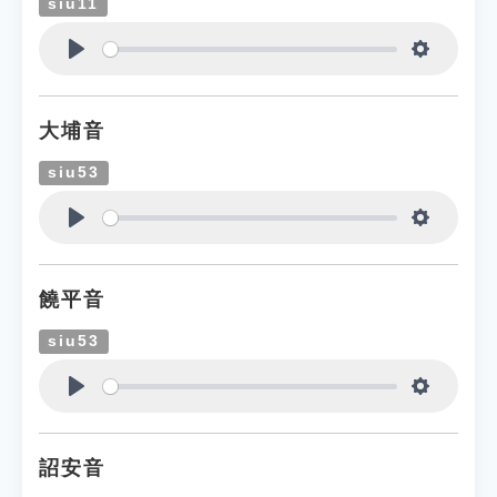
siu11
Play
Settings
大埔音
siu53
Play
Settings
饒平音
siu53
Play
Settings
詔安音