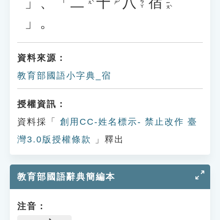
」、「
二
十
八
宿
ㄒㄧㄡˋ
ㄅㄚ
ㄦˋ
ㄕˊ
」。
資料來源：
教育部國語小字典_宿
授權資訊：
資料採「
創用CC-姓名標示- 禁止改作 臺
灣3.0版授權條款
」釋出
教育部國語辭典簡編本
注音：