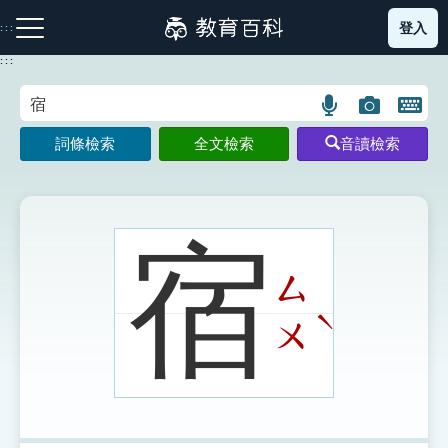
跳
登入
:::
到
主
:::
要
內
語
圖
開
容
注音索引圖示
筆畫索引圖示
部首索引表圖示
言
片
啟
詞條檢索
全文檢索
音讀檢索
搜
搜
鍵
尋
尋
盤
圖
圖
圖
示
示
示
宿
ㄙ
網站導覽
ˋ
ㄨ
生字詞彙表
成語故事