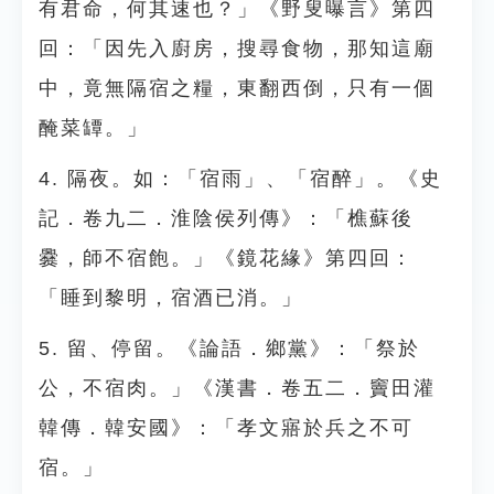
有君命，何其速也？」《野叟曝言》第四
回：「因先入廚房，搜尋食物，那知這廟
中，竟無隔宿之糧，東翻西倒，只有一個
醃菜罈。」
4. 隔夜。如：「宿雨」、「宿醉」。《史
記．卷九二．淮陰侯列傳》：「樵蘇後
爨，師不宿飽。」《鏡花緣》第四回：
「睡到黎明，宿酒已消。」
5. 留、停留。《論語．鄉黨》：「祭於
公，不宿肉。」《漢書．卷五二．竇田灌
韓傳．韓安國》：「孝文寤於兵之不可
宿。」