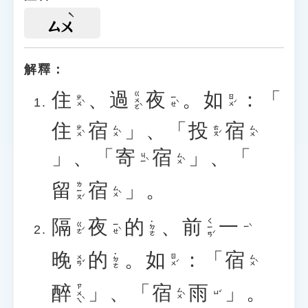
ㄙㄨ
解釋：
住
、
過
夜
。
如
：「
ㄍㄨㄛˋ
ㄓㄨˋ
ㄧㄝˋ
ㄖㄨˊ
住
宿
」、「
投
宿
ㄓㄨˋ
ㄙㄨˋ
ㄊㄡˊ
ㄙㄨˋ
」、「
寄
宿
」、「
ㄐㄧˋ
ㄙㄨˋ
留
宿
」。
ㄌㄧㄡˊ
ㄙㄨˋ
隔
夜
的
、
前
一
ㄑㄧㄢˊ
˙ㄉㄜ
ㄍㄜˊ
ㄧㄝˋ
ㄧˋ
晚
的
。
如
：「
宿
˙ㄉㄜ
ㄨㄢˇ
ㄖㄨˊ
ㄙㄨˋ
醉
」、「
宿
雨
」。
ㄗㄨㄟˋ
ㄙㄨˋ
ㄩˇ