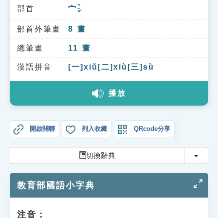
索引選單
ㄇㄧㄢˊ
部首
宀
知識索引
部首外筆畫
8
畫
單字索引
總筆畫
11
畫
生命大百科索引
漢語拼音
[一]xiǔ[二]xiù[三]sù
遊戲專區
播放
教學應用
開啟關聯
列入收藏
QRcode分享
貓頭鷹博士
切換
切換辭典
教育部國語小字典
注音：