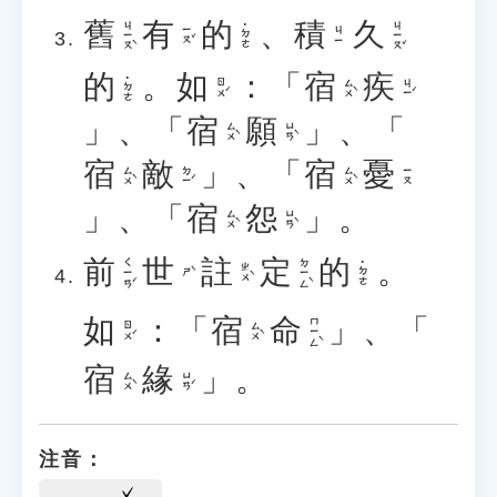
舊
有
的
、
積
久
ㄐㄧㄡˋ
ㄐㄧㄡˇ
˙ㄉㄜ
ㄧㄡˇ
ㄐㄧ
的
。
如
：「
宿
疾
˙ㄉㄜ
ㄖㄨˊ
ㄙㄨˋ
ㄐㄧˊ
」、「
宿
願
」、「
ㄙㄨˋ
ㄩㄢˋ
宿
敵
」、「
宿
憂
ㄙㄨˋ
ㄉㄧˊ
ㄙㄨˋ
ㄧㄡ
」、「
宿
怨
」。
ㄙㄨˋ
ㄩㄢˋ
前
世
註
定
的
。
ㄑㄧㄢˊ
ㄉㄧㄥˋ
˙ㄉㄜ
ㄓㄨˋ
ㄕˋ
如
：「
宿
命
」、「
ㄇㄧㄥˋ
ㄖㄨˊ
ㄙㄨˋ
宿
緣
」。
ㄙㄨˋ
ㄩㄢˊ
注音：