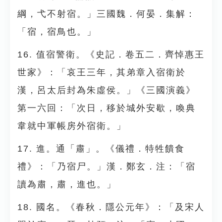
綱，弋不射宿。」三國魏．何晏．集解：
「宿，宿鳥也。」
16. 值宿警衛。《史記．卷五二．齊悼惠王
世家》：「哀王三年，其弟章入宿衛於
漢，呂太后封為朱虛侯。」《三國演義》
第一六回：「次日，移於城外安歇，喚典
韋就中軍帳房外宿衛。」
17. 進。通「肅」。《儀禮．特牲饋食
禮》：「乃宿尸。」漢．鄭玄．注：「宿
讀為肅，肅，進也。」
18. 國名。《春秋．隱公元年》：「及宋人