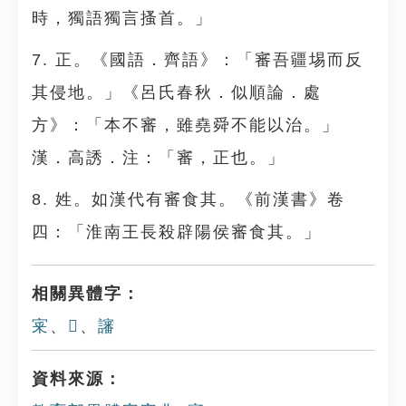
時，獨語獨言搔首。」
7. 正。《國語．齊語》：「審吾疆埸而反
其侵地。」《呂氏春秋．似順論．處
方》：「本不審，雖堯舜不能以治。」
漢．高誘．注：「審，正也。」
8. 姓。如漢代有審食其。《前漢書》卷
四：「淮南王長殺辟陽侯審食其。」
相關異體字：
宷
、
𡩨
、
讅
資料來源：