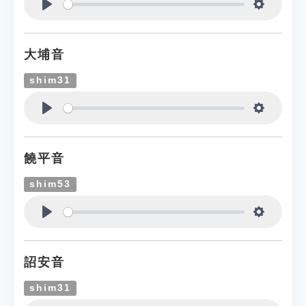
Play
Settings
大埔音
shim31
Play
Settings
饒平音
shim53
Play
Settings
詔安音
shim31