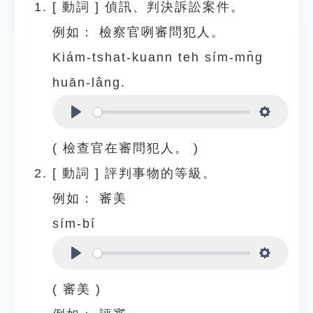
[
動詞
]
偵訊、判決訴訟案件。
例如：
檢察官咧審問犯人。
Kiám-tshat-kuann teh sím-mn̄g
huān-lâng.
Play
Settings
( 檢查官在審問犯人。 )
[
動詞
]
評判事物的等級。
例如：
審美
sím-bí
Play
Settings
( 審美 )