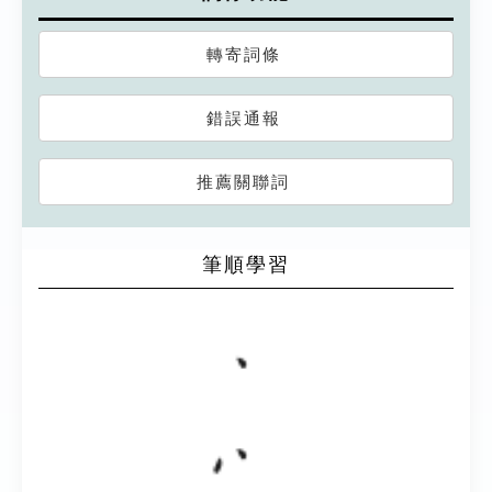
轉寄詞條
錯誤通報
推薦關聯詞
筆順學習