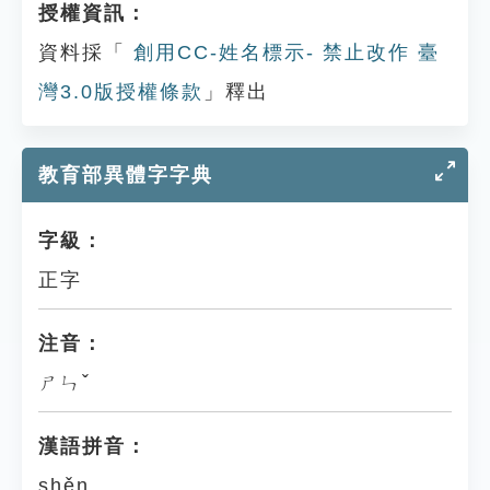
授權資訊：
資料採「
創用CC-姓名標示- 禁止改作 臺
灣3.0版授權條款
」釋出
教育部異體字字典
字級：
正字
注音：
ㄕㄣˇ
漢語拼音：
shěn