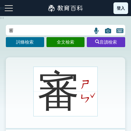
跳
登入
:::
到
主
:::
要
內
語
圖
開
容
注音索引圖示
筆畫索引圖示
部首索引表圖示
言
片
啟
詞條檢索
全文檢索
音讀檢索
搜
搜
鍵
尋
尋
盤
圖
圖
圖
示
示
示
審
ㄕ
網站導覽
ˇ
ㄣ
生字詞彙表
成語故事