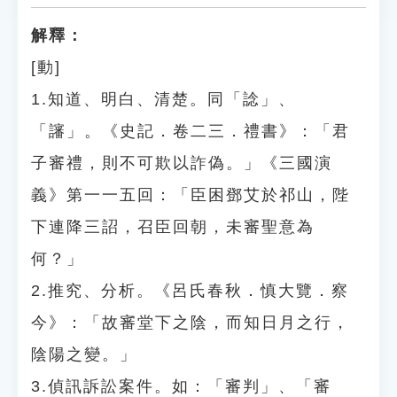
解釋：
[動]
1.知道、明白、清楚。同「諗」、
「讅」。《史記．卷二三．禮書》：「君
子審禮，則不可欺以詐偽。」《三國演
義》第一一五回：「臣困鄧艾於祁山，陛
下連降三詔，召臣回朝，未審聖意為
何？」
2.推究、分析。《呂氏春秋．慎大覽．察
今》：「故審堂下之陰，而知日月之行，
陰陽之變。」
3.偵訊訴訟案件。如：「審判」、「審