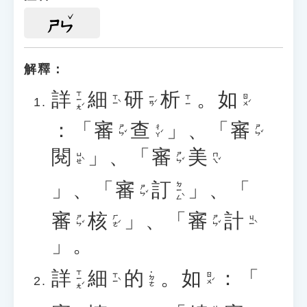
ㄕㄣ
解釋：
詳
細
研
析
。
如
ㄒㄧㄤˊ
ㄒㄧˋ
ㄧㄢˊ
ㄖㄨˊ
ㄒㄧ
：「
審
查
」、「
審
ㄕㄣˇ
ㄔㄚˊ
ㄕㄣˇ
閱
」、「
審
美
ㄩㄝˋ
ㄕㄣˇ
ㄇㄟˇ
」、「
審
訂
」、「
ㄉㄧㄥˋ
ㄕㄣˇ
審
核
」、「
審
計
ㄕㄣˇ
ㄏㄜˊ
ㄕㄣˇ
ㄐㄧˋ
」。
詳
細
的
。
如
：「
ㄒㄧㄤˊ
˙ㄉㄜ
ㄒㄧˋ
ㄖㄨˊ