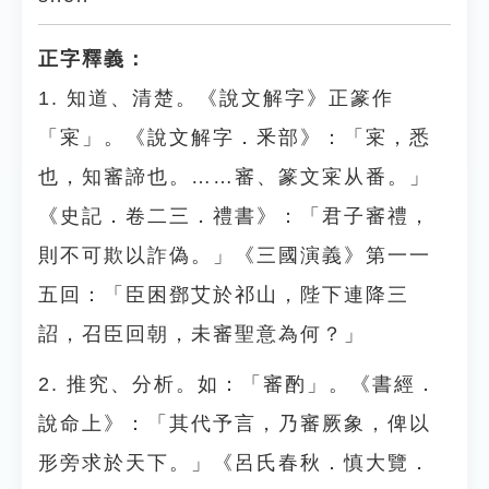
正字釋義：
1. 知道、清楚。《說文解字》正篆作
「宷」。《說文解字．釆部》：「宷，悉
也，知審諦也。……審、篆文宷从番。」
《史記．卷二三．禮書》：「君子審禮，
則不可欺以詐偽。」《三國演義》第一一
五回：「臣困鄧艾於祁山，陛下連降三
詔，召臣回朝，未審聖意為何？」
2. 推究、分析。如：「審酌」。《書經．
說命上》：「其代予言，乃審厥象，俾以
形旁求於天下。」《呂氏春秋．慎大覽．