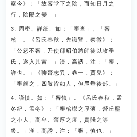
察今》：「故審堂下之陰，而知日月之
行，陰陽之變。」
3. 周密、詳細。如：「審查」、「審
核」。《呂氏春秋．先識覽．察微》：
「公怒不審，乃使郈昭伯將師徒以攻季
氏，遂入其宮。」漢．高誘．注：「審，
詳也。」《聊齋志異．卷一．賈兒》：
「審顧之，四肢皆如人，但尾垂後部。」
4. 謹慎。如：「審慎」。《呂氏春秋．孟
冬紀．孟冬》：「審棺槨之厚薄，營丘壟
之小大、高卑、薄厚之度，貴賤之等
級。」漢．高誘．注：「審，慎也。」