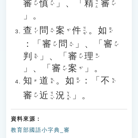
審
慎
」、「
精
審
ㄐㄧㄥ
ㄕㄣˇ
ㄕㄣˋ
ㄕㄣˇ
」。
查
問
案
件
。
如
ㄐㄧㄢˋ
ㄔㄚˊ
ㄨㄣˋ
ㄖㄨˊ
ㄢˋ
：「
審
問
」、「
審
ㄕㄣˇ
ㄨㄣˋ
ㄕㄣˇ
判
」、「
審
理
ㄆㄢˋ
ㄕㄣˇ
ㄌㄧˇ
」、「
審
案
」。
ㄕㄣˇ
ㄢˋ
知
道
。
如
：「
不
ㄉㄠˋ
ㄖㄨˊ
ㄅㄨˋ
ㄓ
審
近
況
」。
ㄐㄧㄣˋ
ㄎㄨㄤˋ
ㄕㄣˇ
資料來源：
教育部國語小字典_審