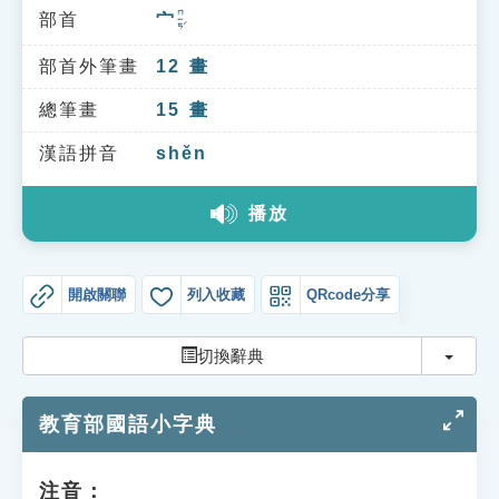
索引選單
ㄇㄧㄢˊ
部首
宀
知識索引
部首外筆畫
12
畫
單字索引
總筆畫
15
畫
生命大百科索引
漢語拼音
shěn
遊戲專區
播放
教學應用
開啟關聯
列入收藏
QRcode分享
貓頭鷹博士
切換
切換辭典
教育部國語小字典
注音：