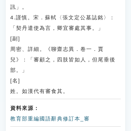
訊」。
4.謹慎。宋．蘇軾〈張文定公墓誌銘〉：
「契丹遣使為言，卿宜審處其事。」
[副]
周密、詳細。《聊齋志異．卷一．賈
兒》：「審顧之，四肢皆如人，但尾垂後
部。」
[名]
姓。如漢代有審食其。
資料來源：
教育部重編國語辭典修訂本_審