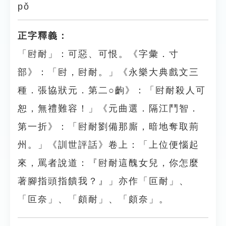
pǒ
正字釋義：
「尀耐」：可惡、可恨。《字彙．寸
部》：「尀，尀耐。」《永樂大典戲文三
種．張協狀元．第二○齣》：「尀耐殺人可
恕，無禮難容！」《元曲選．隔江鬥智．
第一折》：「尀耐劉備那廝，暗地奪取荊
州。」《訓世評話》卷上：「上位便惱起
來，罵者說道：『尀耐這醜女兒，你怎麼
著腳指頭指饋我？』」亦作「叵耐」、
「叵奈」、「頗耐」、「頗奈」。