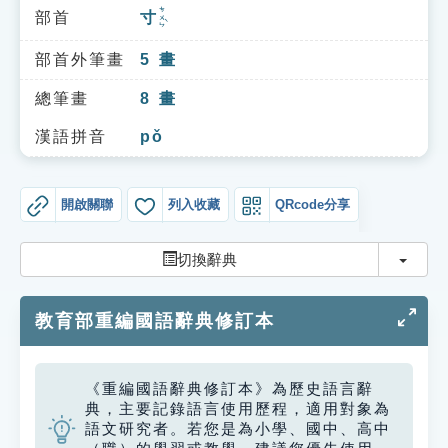
索引選單
ㄘㄨㄣˋ
部首
寸
知識索引
部首外筆畫
5
畫
單字索引
總筆畫
8
畫
生命大百科索引
漢語拼音
pǒ
遊戲專區
開啟關聯
列入收藏
QRcode分享
教學應用
切換
切換辭典
貓頭鷹博士
教育部重編國語辭典修訂本
《重編國語辭典修訂本》為歷史語言辭
典，主要記錄語言使用歷程，適用對象為
語文研究者。若您是為小學、國中、高中