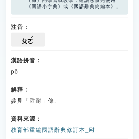
（職）的學習或教學，建議您優先使用
《國語小字典》或《國語辭典簡編本》。
注音：
ㄆㄛ
漢語拼音：
pǒ
解釋：
參見「尀耐」條。
資料來源：
教育部重編國語辭典修訂本_尀