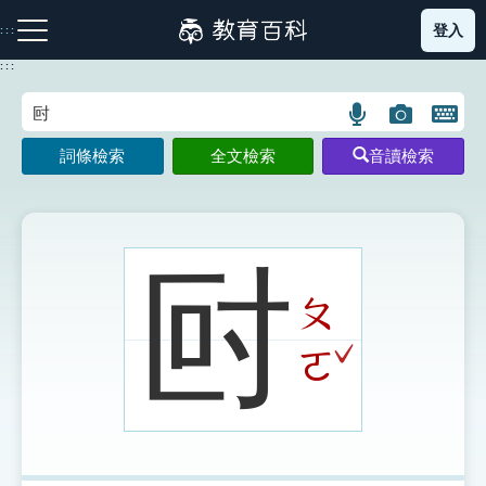
跳
登入
:::
到
主
:::
要
內
語
圖
開
容
注音索引圖示
筆畫索引圖示
部首索引表圖示
言
片
啟
詞條檢索
全文檢索
音讀檢索
搜
搜
鍵
尋
尋
盤
圖
圖
圖
示
示
示
尀
ㄆ
網站導覽
ˇ
ㄛ
生字詞彙表
成語故事