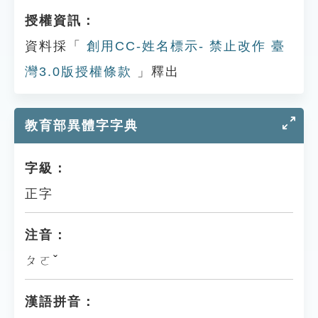
授權資訊：
資料採「
創用CC-姓名標示- 禁止改作 臺
灣3.0版授權條款
」釋出
教育部異體字字典
字級：
正字
注音：
ㄆㄛˇ
漢語拼音：