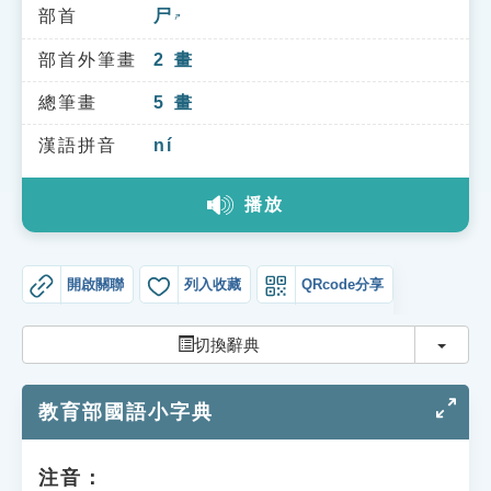
索引選單
部首
尸
ㄕ
知識索引
部首外筆畫
2
畫
單字索引
總筆畫
5
畫
生命大百科索引
漢語拼音
ní
播放
遊戲專區
教學應用
開啟關聯
列入收藏
QRcode分享
貓頭鷹博士
切換
切換辭典
教育部國語小字典
注音：