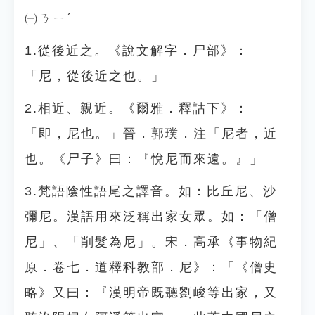
㈠ㄋㄧˊ
1.從後近之。《說文解字．尸部》：
「尼，從後近之也。」
2.相近、親近。《爾雅．釋詁下》：
「即，尼也。」晉．郭璞．注「尼者，近
也。《尸子》曰：『悅尼而來遠。』」
3.梵語陰性語尾之譯音。如：比丘尼、沙
彌尼。漢語用來泛稱出家女眾。如：「僧
尼」、「削髮為尼」。宋．高承《事物紀
原．卷七．道釋科教部．尼》：「《僧史
略》又曰：『漢明帝既聽劉峻等出家，又