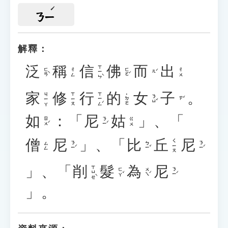
ㄋㄧ
解釋：
泛
稱
信
佛
而
出
ㄒㄧㄣˋ
ㄈㄢˋ
ㄈㄛˊ
ㄔㄥ
ㄔㄨ
ㄦˊ
家
修
行
的
女
子
。
ㄒㄧㄥˊ
ㄐㄧㄚ
ㄒㄧㄡ
˙ㄉㄜ
ㄋㄩˇ
ㄗˇ
如
：「
尼
姑
」、「
ㄖㄨˊ
ㄋㄧˊ
ㄍㄨ
僧
尼
」、「
比
丘
尼
ㄑㄧㄡ
ㄋㄧˊ
ㄅㄧˇ
ㄋㄧˊ
ㄙㄥ
」、「
削
髮
為
尼
ㄒㄩㄝˋ
ㄈㄚˇ
ㄨㄟˊ
ㄋㄧˊ
」。