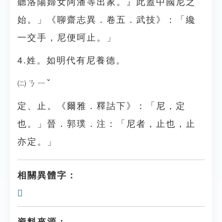
聽洛陽婦女阿潘等出家。』此蓋中國尼之
始。」《聊齋志異．卷五．武技》：「纔
一交手，尼便呵止。」
4.姓。如明代有尼養德。
㈡ㄋㄧˇ
定、止。《爾雅．釋詁下》：「尼，定
也。」晉．郭璞．注：「尼者，止也，止
亦定。」
相關異體字：
𡰥