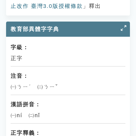
止改作 臺灣3.0版授權條款
」釋出
教育部異體字字典
字級：
正字
注音：
㈠ㄋㄧˊ ㈡ㄋㄧˇ
漢語拼音：
㈠ní ㈡nǐ
正字釋義：