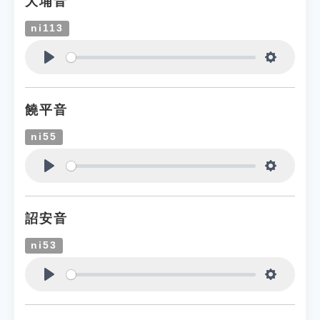
大埔音
ni113
Play
Settings
饒平音
ni55
Play
Settings
詔安音
ni53
Play
Settings