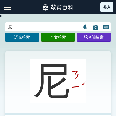
跳
登入
:::
到
主
:::
要
內
語
圖
開
容
注音索引圖示
筆畫索引圖示
部首索引表圖示
言
片
啟
詞條檢索
全文檢索
音讀檢索
搜
搜
鍵
尋
尋
盤
圖
圖
圖
示
示
示
尼
ㄋ
網站導覽
ˊ
ㄧ
生字詞彙表
成語故事