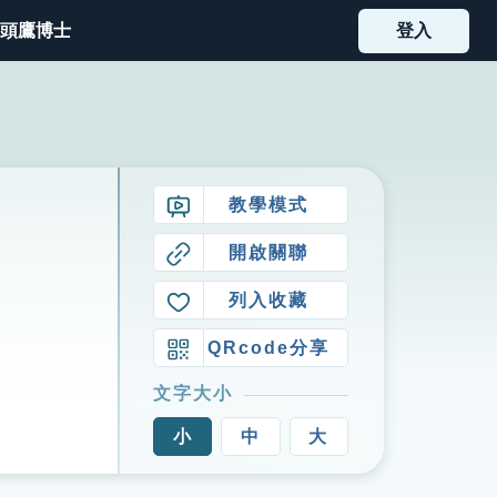
頭鷹博士
登入
教學模式
開啟關聯
列入收藏
QRcode分享
文字大小
小
中
大