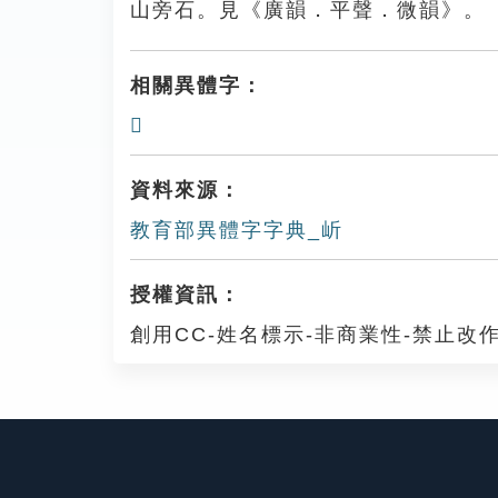
山旁石。見《廣韻．平聲．微韻》。
相關異體字：
𡵱
資料來源：
教育部異體字字典_岓
授權資訊：
創用CC-姓名標示-非商業性-禁止改作