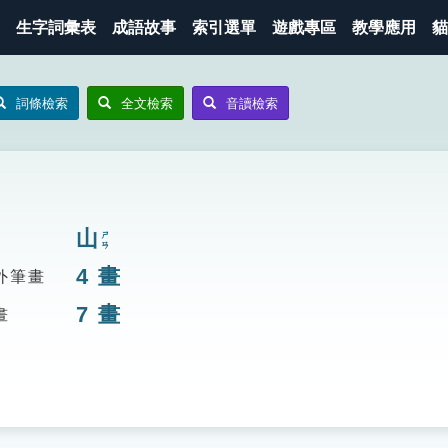
生字詞彙表
成語故事
索引選單
遊戲專區
教學應用
貓
詞條檢索
全文檢索
音讀檢索
山
ㄕㄢ
4
畫
外筆畫
7
畫
畫