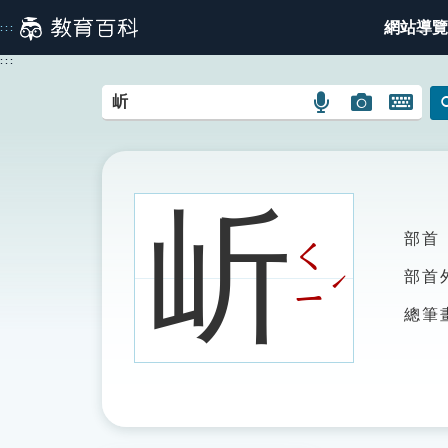
跳
網站導覽
:::
到
主
:::
要
內
語
圖
開
容
言
片
啟
搜
搜
鍵
尋
尋
盤
圖
圖
圖
岓
示
示
示
部首
ㄑ
ˊ
部首
ㄧ
總筆