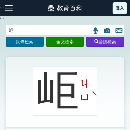
跳
登入
:::
到
主
:::
要
內
語
圖
開
容
注音索引圖示
筆畫索引圖示
部首索引表圖示
言
片
啟
詞條檢索
全文檢索
音讀檢索
搜
搜
鍵
尋
尋
盤
圖
圖
圖
示
示
示
岠
ㄐ
網站導覽
ˋ
ㄩ
生字詞彙表
成語故事