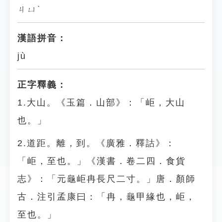
ㄐㄩˋ
漢語拼音：
jù
正字釋義：
1.大山。《玉篇．山部》：「岠，大山
也。」
2.道距。離，到。《廣雅．釋詁》：
「岠，至也。」《漢書．卷二四．食貨
志》：「元龜岠冉長尺二寸。」唐．顏師
古．注引孟康曰：「冉，龜甲緣也，岠，
至也。」