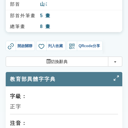
索引選單
部首
山
ㄕㄢ
知識索引
部首外筆畫
5
畫
單字索引
總筆畫
8
畫
生命大百科索引
開啟關聯
列入收藏
QRcode分享
遊戲專區
切換
切換辭典
教學應用
教育部異體字字典
貓頭鷹博士
字級：
正字
注音：