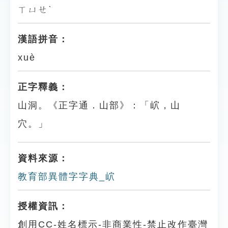
ㄒㄩㄝˋ
漢語拼音：
xuè
正字釋義：
山洞。《正字通．山部》：「岤，山
穴。」
資料來源：
教育部異體字字典_岤
授權資訊：
創用CC-姓名標示-非商業性-禁止改作臺灣