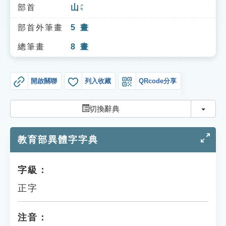
索引選單
部首
山
ㄕㄢ
知識索引
部首外筆畫
5
畫
單字索引
總筆畫
8
畫
生命大百科索引
開啟關聯
列入收藏
QRcode分享
遊戲專區
切換
切換辭典
教學應用
教育部異體字字典
貓頭鷹博士
字級：
正字
注音：