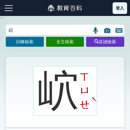
跳
登入
:::
到
主
:::
要
內
語
圖
開
容
注音索引圖示
筆畫索引圖示
部首索引表圖示
言
片
啟
詞條檢索
全文檢索
音讀檢索
搜
搜
鍵
尋
尋
盤
圖
圖
圖
示
示
示
岤
ㄒ
ㄩ
網站導覽
ˋ
ㄝ
生字詞彙表
成語故事