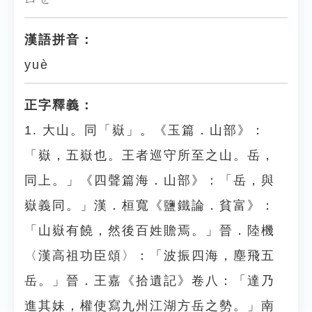
漢語拼音：
yuè
正字釋義：
1. 大山。同「嶽」。《玉篇．山部》：
「嶽，五嶽也。王者巡守所至之山。岳，
同上。」《四聲篇海．山部》：「岳，與
嶽義同。」漢．桓寬《鹽鐵論．貧富》：
「山嶽有饒，然後百姓贍焉。」晉．陸機
〈漢高祖功臣頌〉：「波振四海，塵飛五
岳。」晉．王嘉《拾遺記》卷八：「達乃
進其妹，權使寫九州江湖方岳之勢。」南