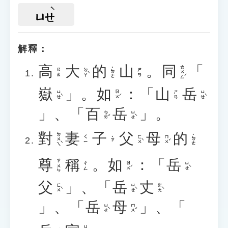
ㄩㄝ
解釋：
高
大
的
山
。
同
「
ㄊㄨㄥˊ
˙ㄉㄜ
ㄉㄚˋ
ㄍㄠ
ㄕㄢ
嶽
」。
如
：「
山
岳
ㄩㄝˋ
ㄖㄨˊ
ㄩㄝˋ
ㄕㄢ
」、「
百
岳
」。
ㄅㄞˇ
ㄩㄝˋ
對
妻
子
父
母
的
ㄉㄨㄟˋ
˙ㄉㄜ
ㄈㄨˋ
ㄇㄨˇ
ㄑㄧ
˙ㄗ
尊
稱
。
如
：「
岳
ㄗㄨㄣ
ㄖㄨˊ
ㄩㄝˋ
ㄔㄥ
父
」、「
岳
丈
ㄈㄨˋ
ㄩㄝˋ
ㄓㄤˋ
」、「
岳
母
」、「
ㄩㄝˋ
ㄇㄨˇ