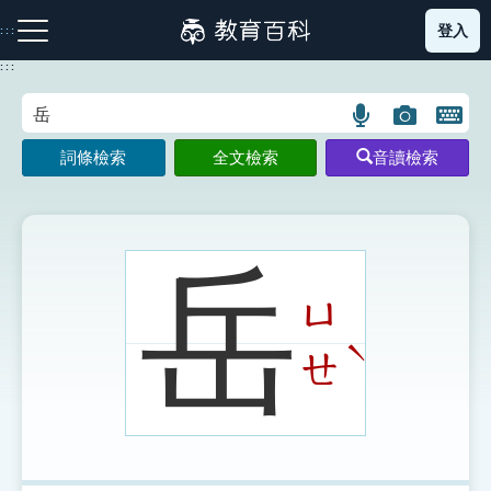
跳
登入
:::
到
主
:::
要
內
語
圖
開
容
注音索引圖示
筆畫索引圖示
部首索引表圖示
言
片
啟
詞條檢索
全文檢索
音讀檢索
搜
搜
鍵
尋
尋
盤
圖
圖
圖
示
示
示
岳
ㄩ
網站導覽
ˋ
ㄝ
生字詞彙表
成語故事