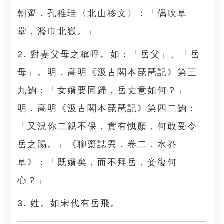
朝齊．孔稚珪〈北山移文〉：「偶吹草
堂，濫巾北嶽。」
2. 對妻父母之稱呼。如：「岳父」、「岳
母」。明．高明《汲古閣本琵琶記》第三
九齣：「女婿要同歸，岳丈意如何？」
明．高明《汲古閣本琵琶記》第四二齣：
「又況你二親不保，實有愧顏，何敢受令
岳之賜。」《聊齋誌異．卷二．水莽
草》：「既婿矣，而不拜岳，妾復何
心？」
3. 姓。如宋代有岳飛。