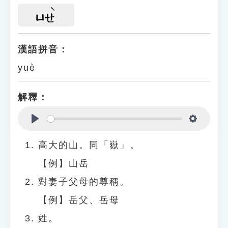
ㄩㄝ
漢語拼音：
yuè
解釋：
Play
Settings
高大的山。同「嶽」。
【例】山岳
對妻子父母的尊稱。
【例】岳父、岳母
姓。