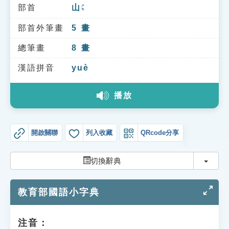
索引選單
部首
山
ㄕㄢ
知識索引
部首外筆畫
5
畫
單字索引
總筆畫
8
畫
生命大百科索引
漢語拼音
yuè
播放
遊戲專區
教學應用
開啟關聯
列入收藏
QRcode分享
貓頭鷹博士
切換
切換辭典
教育部國語小字典
注音：