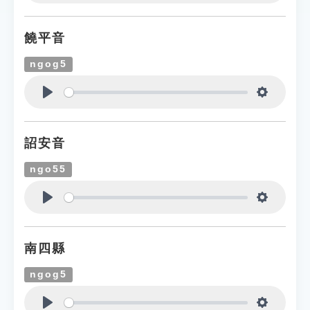
Play
Settings
饒平音
ngog5
Play
Settings
詔安音
ngo55
Play
Settings
南四縣
ngog5