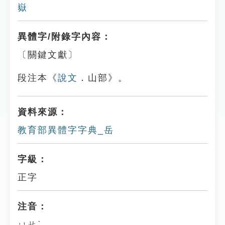
嶽
異體字/附錄字內容：
〔關鍵文獻〕
段注本《
說文
．山部》。
資料來源：
教育部異體字字典_岳
字級：
正字
注音：
ㄩㄝˋ