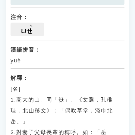
注音：
ㄩㄝ
漢語拼音：
yuè
解釋：
[名]
1.高大的山。同「嶽」。《文選．孔稚
珪．北山移文》：「偶吹草堂，濫巾北
岳。」
2.對妻子父母長輩的稱呼。如：「岳