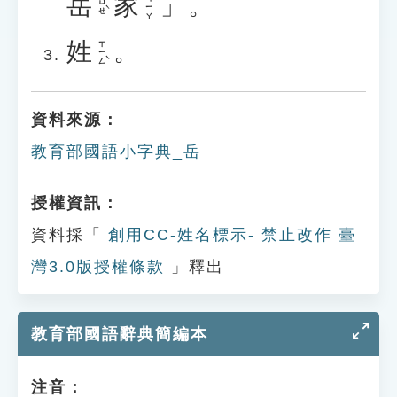
岳
家
」。
ㄐㄧㄚ
ㄩㄝˋ
姓
。
ㄒㄧㄥˋ
資料來源：
教育部國語小字典_岳
授權資訊：
資料採「
創用CC-姓名標示- 禁止改作 臺
灣3.0版授權條款
」釋出
教育部國語辭典簡編本
注音：