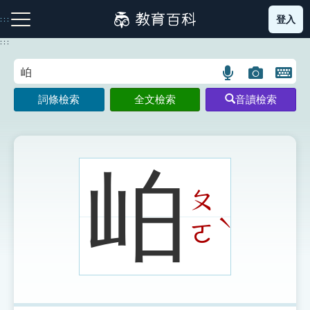
跳
登入
:::
到
主
:::
要
內
語
圖
開
容
注音索引圖示
筆畫索引圖示
部首索引表圖示
言
片
啟
詞條檢索
全文檢索
音讀檢索
搜
搜
鍵
尋
尋
盤
圖
圖
圖
示
示
示
岶
ㄆ
網站導覽
ˋ
ㄛ
生字詞彙表
成語故事