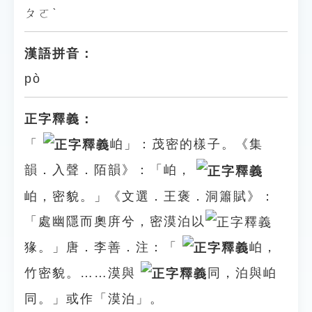
ㄆㄛˋ
漢語拼音：
pò
正字釋義：
「
岶」：茂密的樣子。《集
韻．入聲．陌韻》：「岶，
岶，密貌。」《文選．王褒．洞簫賦》：
「處幽隱而奧庰兮，密漠泊以
猭。」唐．李善．注：「
岶，
竹密貌。……漠與
同，泊與岶
同。」或作「漠泊」。