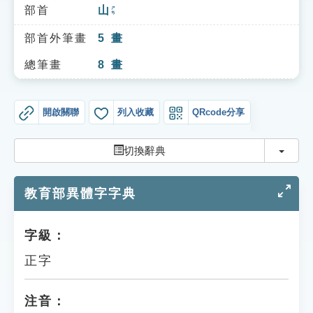
索引選單
部首
山
ㄕㄢ
知識索引
部首外筆畫
5
畫
單字索引
總筆畫
8
畫
生命大百科索引
開啟關聯
列入收藏
QRcode分享
遊戲專區
切換
切換辭典
教學應用
教育部異體字字典
貓頭鷹博士
字級：
正字
注音：