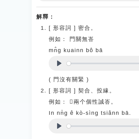
Play
解釋：
[
形容詞
]
密合。
例如：
門關無峇
mn̂g kuainn bô bā
Play
( 門沒有關緊 )
[
形容詞
]
契合、投緣。
例如：
𪜶兩个個性誠峇。
In nn̄g ê kò-sìng tsiânn bā.
Play