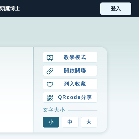
頭鷹博士
登入
教學模式
開啟關聯
列入收藏
QRcode分享
文字大小
小
中
大