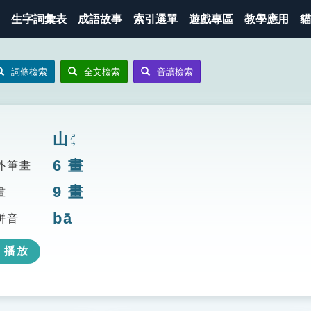
生字詞彙表
成語故事
索引選單
遊戲專區
教學應用
貓
詞條檢索
全文檢索
音讀檢索
山
ㄕㄢ
6
畫
外筆畫
9
畫
畫
bā
拼音
播放