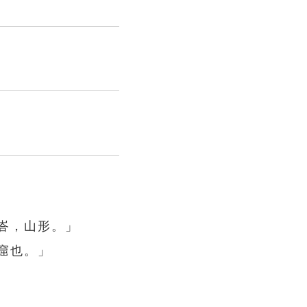
「峇，山形。」
山窟也。」