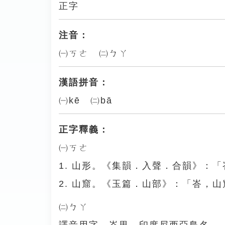
正字
注音：
㈠ㄎㄜ ㈡ㄅㄚ
漢語拼音：
㈠kē ㈡bā
正字釋義：
㈠ㄎㄜ
1. 山形。《集韻．入聲．合韻》：
2. 山窟。《玉篇．山部》：「峇，
㈡ㄅㄚ