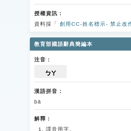
授權資訊：
資料採「
創用CC-姓名標示- 禁止改
教育部國語辭典簡編本
注音：
ㄅㄚ
漢語拼音：
bā
解釋：
譯音用字。