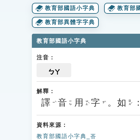
教育部國語小字典
教育部
教育部異體字字典
教育部國語小字典
注音：
ㄅㄚ
解釋：
譯
音
用
字
。
如
ㄩㄥˋ
ㄖㄨˊ
ㄧㄣ
ㄧˋ
ㄗˋ
資料來源：
教育部國語小字典_峇