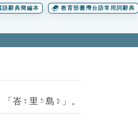
國語辭典簡編本
教育部臺灣台語常用詞辭典
：「
峇
里
島
」。
ㄌㄧˇ
ㄉㄠˇ
ㄅㄚ