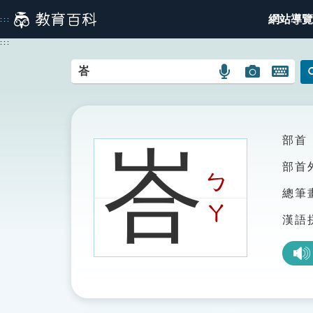
跳
網站導覽
:::
到
主
:::
要
內
語
圖
開
容
言
片
啟
搜
搜
鍵
尋
尋
盤
圖
圖
圖
部首
峇
示
示
示
部首
ㄅ
總筆
ㄚ
漢語