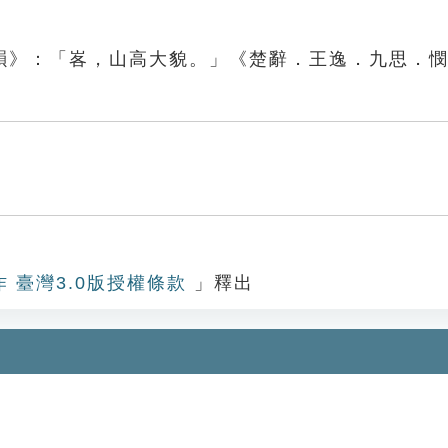
韻》：「峉，山高大貌。」《楚辭．王逸．九思．
作 臺灣3.0版授權條款
」釋出