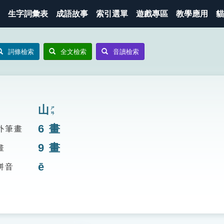
生字詞彙表
成語故事
索引選單
遊戲專區
教學應用
貓
詞條檢索
全文檢索
音讀檢索
山
ㄕㄢ
6
畫
外筆畫
9
畫
畫
ē
拼音