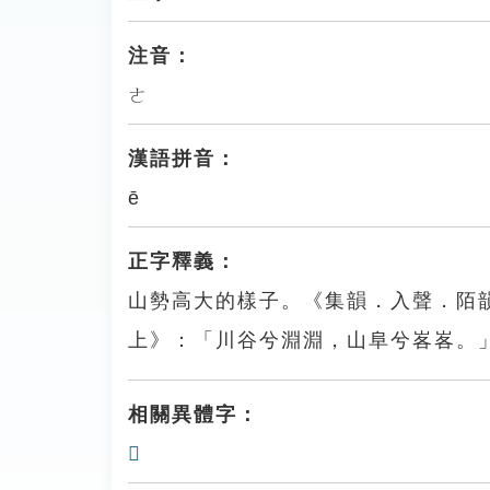
注音：
ㄜ
漢語拼音：
ē
正字釋義：
山勢高大的樣子。《集韻．入聲．陌
上》：「川谷兮淵淵，山阜兮峉峉。
相關異體字：
𡾆