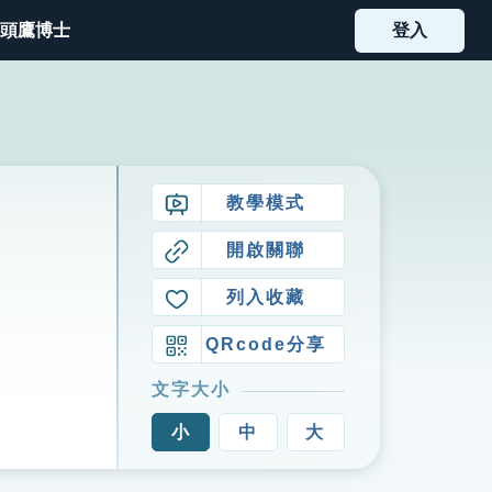
頭鷹博士
登入
教學模式
開啟關聯
列入收藏
QRcode分享
文字大小
小
中
大