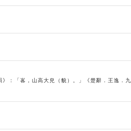
韻》：「峉，山高大皃（貌）。」《楚辭．王逸．
」