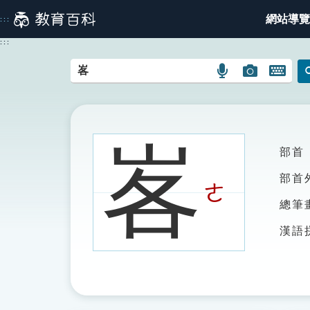
跳
網站導覽
:::
到
主
:::
要
內
語
圖
開
容
言
片
啟
搜
搜
鍵
尋
尋
盤
圖
圖
圖
峉
部首
示
示
示
部首
ㄜ
總筆
漢語