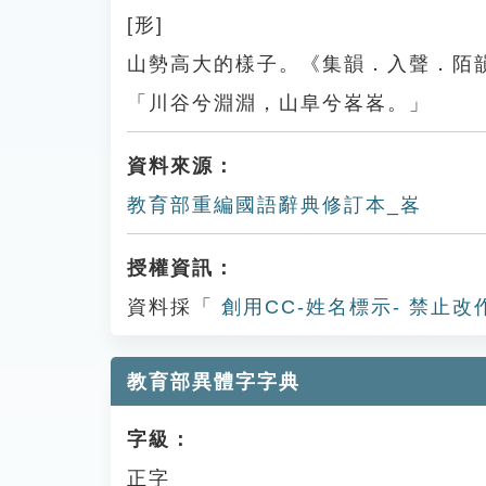
[形]
山勢高大的樣子。《集韻．入聲．陌
「川谷兮淵淵，山阜兮峉峉。」
資料來源：
教育部重編國語辭典修訂本_峉
授權資訊：
資料採「
創用CC-姓名標示- 禁止改
教育部異體字字典
字級：
正字