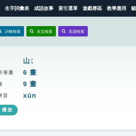
生字詞彙表
成語故事
索引選單
遊戲專區
教學應用
貓
詞條檢索
全文檢索
音讀檢索
山
ㄕㄢ
6
畫
外筆畫
9
畫
畫
xún
拼音
播放