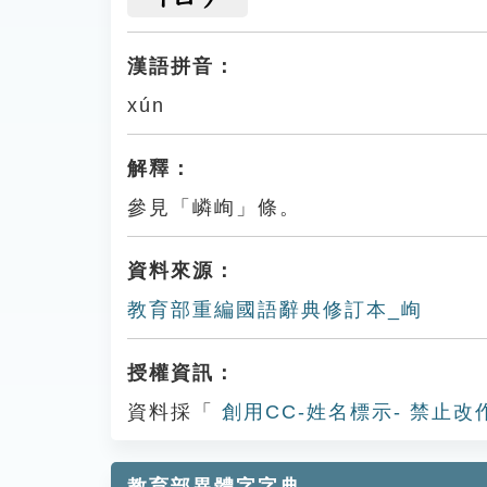
漢語拼音：
xún
解釋：
參見「嶙峋」條。
資料來源：
教育部重編國語辭典修訂本_峋
授權資訊：
資料採「
創用CC-姓名標示- 禁止改