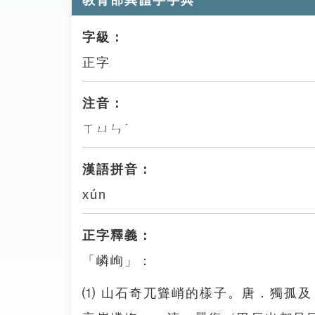
教育部異體字字典
字級：
正字
注音：
ㄒㄩㄣˊ
漢語拼音：
xún
正字釋義：
「嶙峋」：
⑴ 山石奇兀聳峭的樣子。唐．獨孤