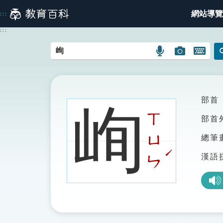
跳
網站導覽
:::
到
主
:::
要
內
語
圖
開
容
言
片
啟
搜
搜
鍵
尋
尋
盤
圖
圖
圖
部首
峋
示
示
示
ㄒ
部首
ㄩ
總筆
ˊ
漢語
ㄣ