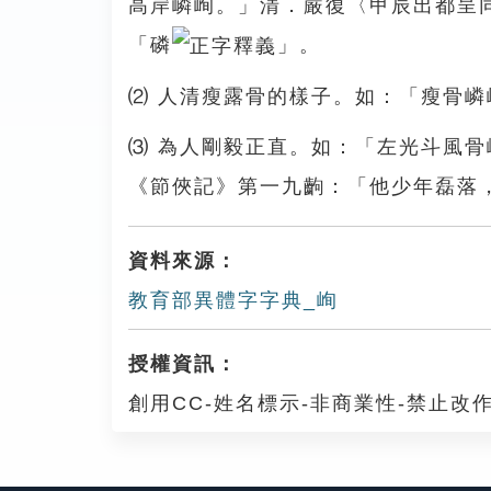
高岸嶙峋。」清．嚴復〈甲辰出都呈
「磷
」。
⑵ 人清瘦露骨的樣子。如：「瘦骨嶙
⑶ 為人剛毅正直。如：「左光斗風
《節俠記》第一九齣：「他少年磊落
資料來源：
教育部異體字字典_峋
授權資訊：
創用CC-姓名標示-非商業性-禁止改作