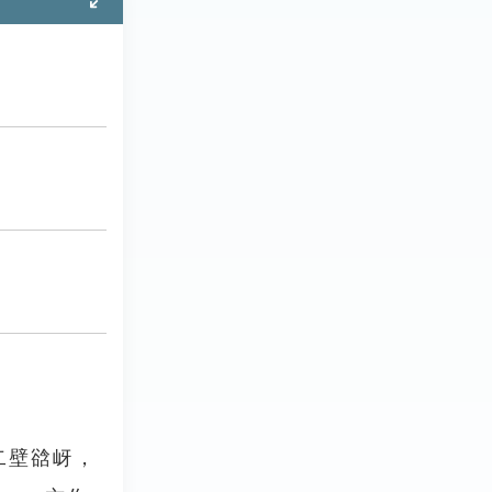
二壁谽岈，