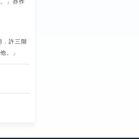
怪。」亦作
明．許三階
重他。」