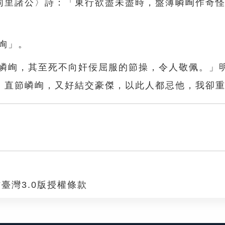
同里諸公〉詩：「東行欲盡未盡時，盤薄嶙峋作奇
峋」。
骨嶙峋，其至死不向奸佞屈服的節操，令人敬佩。」
，直節嶙峋，又好結交豪傑，以此人都忌他，我卻
臺灣3.0版授權條款