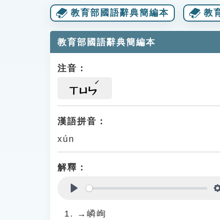
教育部國語辭典簡編本
教
教育部國語辭典簡編本
注音：
ㄒㄩㄣ
漢語拼音：
xún
解釋：
Play
→嶙峋