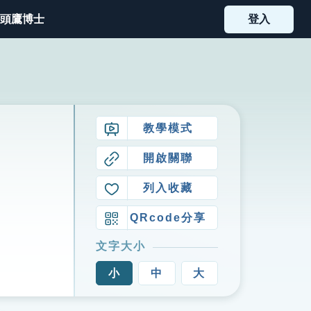
頭鷹博士
登入
教學模式
開啟關聯
列入收藏
QRcode分享
文字大小
小
中
大