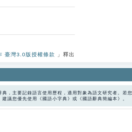
作 臺灣3.0版授權條款
」釋出
辭典，主要記錄語言使用歷程，適用對象為語文研究者。若
，建議您優先使用《國語小字典》或《國語辭典簡編本》。