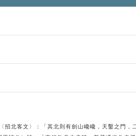
及〈招北客文〉：「其北則有劍山巉巉，天鑿之門，