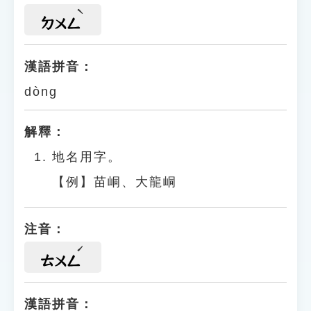
ㄉㄨㄥ
漢語拼音：
dòng
解釋：
地名用字。
【例】苗峒、大龍峒
注音：
ㄊㄨㄥ
漢語拼音：