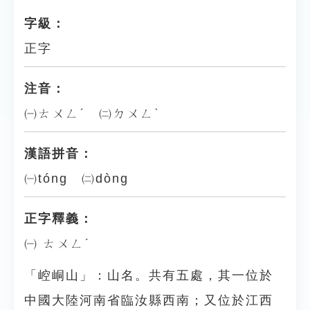
字級：
正字
注音：
㈠ㄊㄨㄥˊ ㈡ㄉㄨㄥˋ
漢語拼音：
㈠tóng ㈡dòng
正字釋義：
㈠ ㄊㄨㄥˊ
「崆峒山」：山名。共有五處，其一位於
中國大陸河南省臨汝縣西南；又位於江西