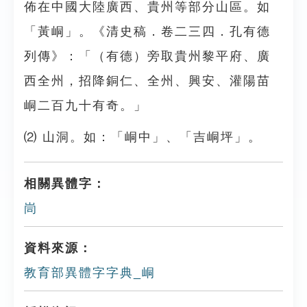
佈在中國大陸廣西、貴州等部分山區。如
「黃峒」。《清史稿．卷二三四．孔有德
列傳》：「（有德）旁取貴州黎平府、廣
西全州，招降銅仁、全州、興安、灌陽苗
峒二百九十有奇。」
⑵ 山洞。如：「峒中」、「吉峒坪」。
相關異體字：
峝
資料來源：
教育部異體字字典_峒