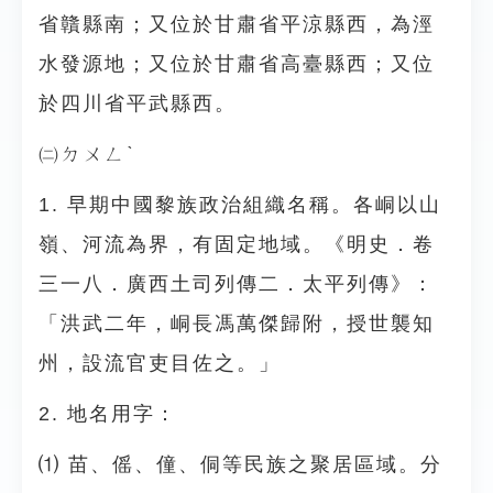
省贛縣南；又位於甘肅省平涼縣西，為涇
水發源地；又位於甘肅省高臺縣西；又位
於四川省平武縣西。
㈡ㄉㄨㄥˋ
1. 早期中國黎族政治組織名稱。各峒以山
嶺、河流為界，有固定地域。《明史．卷
三一八．廣西土司列傳二．太平列傳》：
「洪武二年，峒長馮萬傑歸附，授世襲知
州，設流官吏目佐之。」
2. 地名用字：
⑴ 苗、傜、僮、侗等民族之聚居區域。分