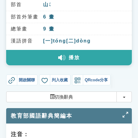
索引選單
部首
山
ㄕㄢ
知識索引
部首外筆畫
6
畫
單字索引
總筆畫
9
畫
生命大百科索引
漢語拼音
[一]tóng[二]dòng
播放
遊戲專區
教學應用
開啟關聯
列入收藏
QRcode分享
貓頭鷹博士
切換
切換辭典
教育部國語辭典簡編本
注音：