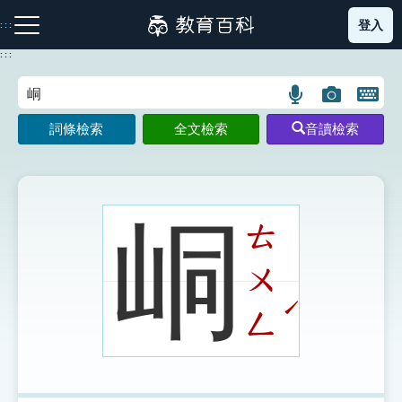
跳
登入
:::
到
主
:::
要
內
語
圖
開
容
注音索引圖示
筆畫索引圖示
部首索引表圖示
言
片
啟
詞條檢索
全文檢索
音讀檢索
搜
搜
鍵
尋
尋
盤
圖
圖
圖
示
示
示
峒
ㄊ
ㄨ
網站導覽
ˊ
ㄥ
生字詞彙表
成語故事