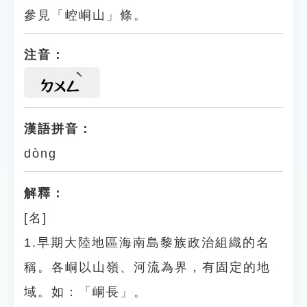
參見「崆峒山」條。
注音：
ㄉㄨㄥ
漢語拼音：
dòng
解釋：
[名]
1.早期大陸地區海南島黎族政治組織的名
稱。各峒以山嶺、河流為界，有固定的地
域。如：「峒長」。