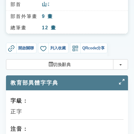
索引選單
部首
山
ㄕㄢ
知識索引
部首外筆畫
9
畫
單字索引
總筆畫
12
畫
生命大百科索引
開啟關聯
列入收藏
QRcode分享
遊戲專區
切換
切換辭典
教學應用
教育部異體字字典
貓頭鷹博士
字級：
正字
注音：