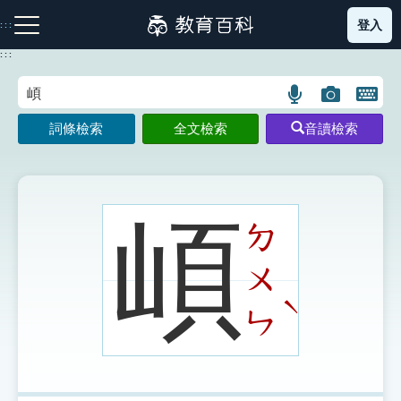
跳
登入
:::
到
主
:::
要
內
語
圖
開
容
注音索引圖示
筆畫索引圖示
部首索引表圖示
言
片
啟
詞條檢索
全文檢索
音讀檢索
搜
搜
鍵
尋
尋
盤
圖
圖
圖
示
示
示
崸
ㄉ
ㄨ
網站導覽
ˋ
ㄣ
生字詞彙表
成語故事