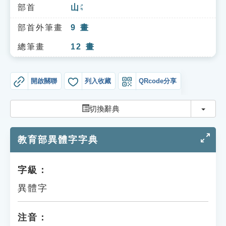
索引選單
部首
山
ㄕㄢ
知識索引
部首外筆畫
9
畫
單字索引
總筆畫
12
畫
生命大百科索引
開啟關聯
列入收藏
QRcode分享
遊戲專區
切換
切換辭典
教學應用
教育部異體字字典
貓頭鷹博士
字級：
異體字
注音：