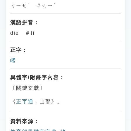
ㄉㄧㄝˊ ＃ㄊㄧˊ
漢語拼音：
dié ＃tí
正字：
嵽
異體字/附錄字內容：
〔關鍵文獻〕
《
正字通
．山部》。
資料來源：