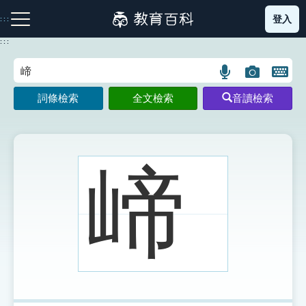
跳
登入
:::
到
主
:::
要
內
語
圖
開
容
注音索引圖示
筆畫索引圖示
部首索引表圖示
言
片
啟
詞條檢索
全文檢索
音讀檢索
搜
搜
鍵
尋
尋
盤
圖
圖
圖
示
示
示
崹
網站導覽
生字詞彙表
成語故事