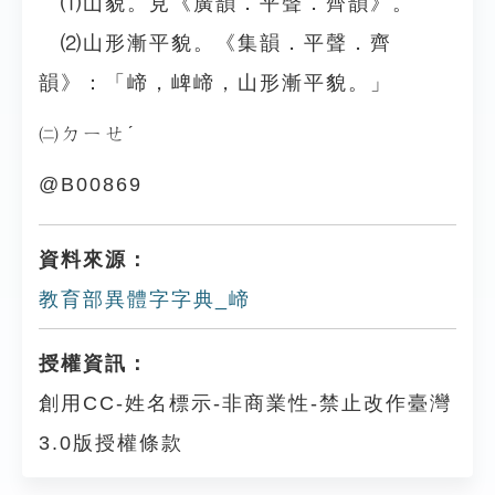
⑴山貌。見《廣韻．平聲．齊韻》。
⑵山形漸平貌。《集韻．平聲．齊
韻》：「崹，崥崹，山形漸平貌。」
㈡ㄉㄧㄝˊ
@B00869
資料來源：
教育部異體字字典_崹
授權資訊：
創用CC-姓名標示-非商業性-禁止改作臺灣
3.0版授權條款