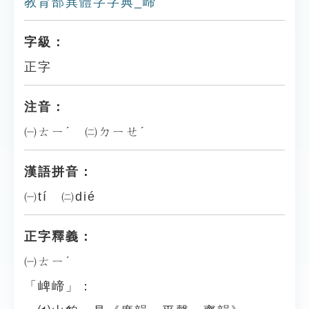
教育部異體字字典_崹
字級：
正字
注音：
㈠ㄊㄧˊ ㈡ㄉㄧㄝˊ
漢語拼音：
㈠tí ㈡dié
正字釋義：
㈠ㄊㄧˊ
「崥崹」：