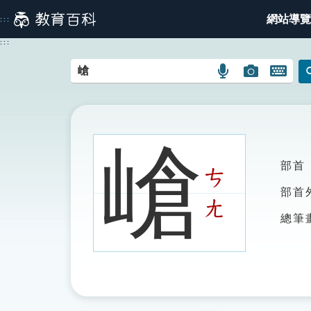
跳
網站導覽
:::
到
主
:::
要
內
語
圖
開
容
言
片
啟
搜
搜
鍵
尋
尋
盤
圖
圖
圖
嵢
示
示
示
部首
ㄘ
部首
ㄤ
總筆