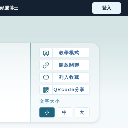
頭鷹博士
登入
教學模式
開啟關聯
列入收藏
QRcode分享
文字大小
小
中
大