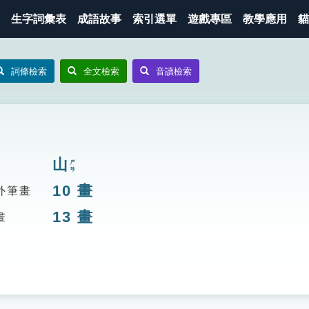
生字詞彙表
成語故事
索引選單
遊戲專區
教學應用
貓
詞條檢索
全文檢索
音讀檢索
山
ㄕㄢ
10
畫
外筆畫
13
畫
畫