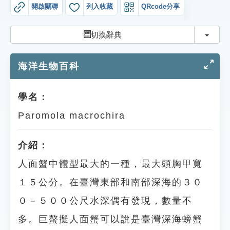
索引選單
開啟關聯
列入收藏
QRcode分享
知識索引
切換
切換辭典
單字索引
海洋生物百科
生命大百科索引
遊戲專區
學名：
Paromola macrochira
教學應用
介紹：
貓頭鷹博士
人面蟹中體型最大的一種，最大頭胸甲寬
１５公分。在臺灣東部和南部深海的３０
０－５００公尺水深偶有發現，數量不
多。巨螯擬人面蟹可以說是臺灣深海螃蟹