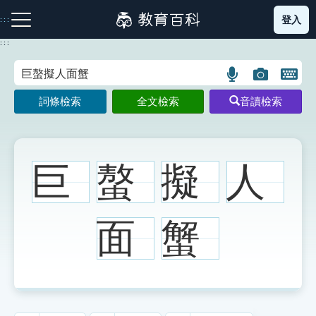
跳
登入
:::
到
主
:::
要
內
語
圖
開
容
注音索引圖示
筆畫索引圖示
部首索引表圖示
言
片
啟
詞條檢索
全文檢索
音讀檢索
搜
搜
鍵
尋
尋
盤
圖
圖
圖
示
示
示
巨
螯
擬
人
網站導覽
面
蟹
生字詞彙表
成語故事