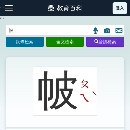
跳
登入
:::
到
主
:::
要
內
語
圖
開
容
注音索引圖示
筆畫索引圖示
部首索引表圖示
言
片
啟
詞條檢索
全文檢索
音讀檢索
搜
搜
鍵
尋
尋
盤
圖
圖
圖
示
示
示
帔
ㄆ
網站導覽
ˋ
ㄟ
生字詞彙表
成語故事