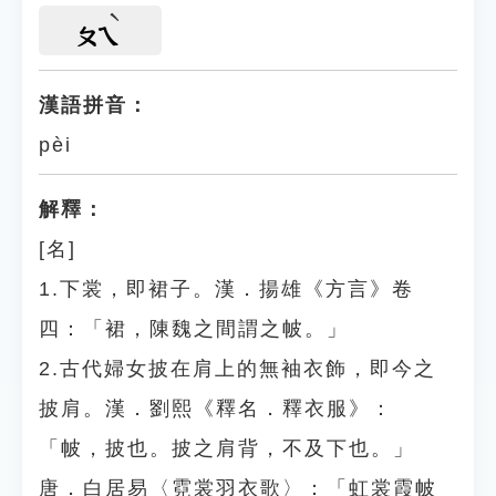
ㄆㄟ
漢語拼音：
pèi
解釋：
[名]
1.下裳，即裙子。漢．揚雄《方言》卷
四：「裙，陳魏之間謂之帔。」
2.古代婦女披在肩上的無袖衣飾，即今之
披肩。漢．劉熙《釋名．釋衣服》：
「帔，披也。披之肩背，不及下也。」
唐．白居易〈霓裳羽衣歌〉：「虹裳霞帔