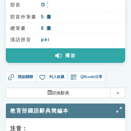
索引選單
ㄐㄧㄣ
部首
巾
知識索引
部首外筆畫
5
畫
單字索引
總筆畫
8
畫
生命大百科索引
漢語拼音
pèi
遊戲專區
播放
教學應用
開啟關聯
列入收藏
QRcode分享
貓頭鷹博士
切換
切換辭典
教育部國語辭典簡編本
注音：