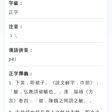
字級：
正字
注音：
ㄆㄟˋ
漢語拼音：
pèi
正字釋義：
1. 下裳，即裙子。《說文解字．巾部》：
「帔，弘農謂裙帔也。」漢．揚雄《方
言》卷四：「裙，陳魏之間謂之帔。」