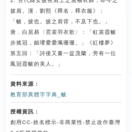
2. 古代婦女披在肩上之無袖衣飾，即今之
披肩。漢．劉熙《釋名．釋衣服》：
「帔，披也。披之肩背，不及下也。」
唐．白居易〈霓裳羽衣歌〉：「虹裳霞帔
步搖冠，鈿瓔纍纍珮珊珊。」《紅樓夢》
第五回：「詩後又畫一盆茂蘭，旁有一位
鳳冠霞帔的美人。」
資料來源：
教育部異體字字典_帔
授權資訊：
創用CC-姓名標示-非商業性-禁止改作臺灣