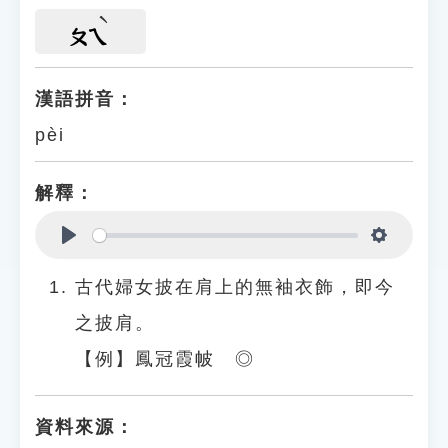
ㄆㄟ
漢語拼音：
pèi
解釋：
Play
Settings
古代婦女披在肩上的無袖衣飾，即今
之披肩。
【例】鳳冠霞帔 ◎
資料來源：