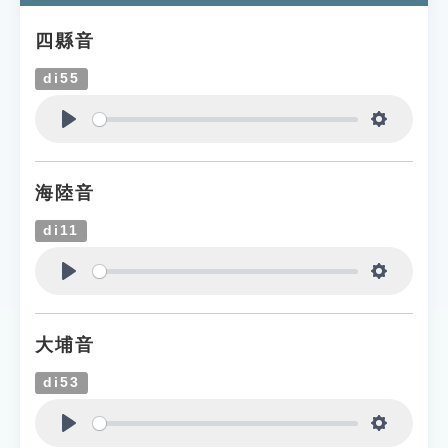
四縣音
di55
Play
Settings
海陸音
di11
Play
Settings
大埔音
di53
Play
Settings