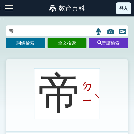
跳
登入
:::
到
主
:::
要
內
語
圖
開
容
注音索引圖示
筆畫索引圖示
部首索引表圖示
言
片
啟
詞條檢索
全文檢索
音讀檢索
搜
搜
鍵
尋
尋
盤
圖
圖
圖
示
示
示
帝
ㄉ
網站導覽
ˋ
ㄧ
生字詞彙表
成語故事