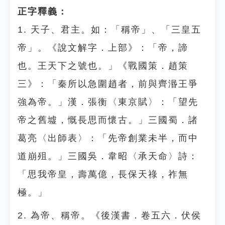
正字釋義：
1. 天子、君主。如：「稱帝」、「三皇五
帝」。《說文解字．上部》：「帝，諦
也。王天下之號也。」《戰國策．趙策
三》：「秦所以急圍趙者，前與齊湣王爭
強為帝。」漢．張衡〈東京賦〉：「望先
帝之舊墟，慨長思而懷古。」三國蜀．諸
葛亮〈出師表〉：「先帝創業未半，而中
道崩殂。」三國吳．韋昭〈承天命〉詩：
「思我帝皇，壽萬億，長保天祿，祚無
極。」
2. 為帝、稱帝。《後漢書．卷五六．伏侯