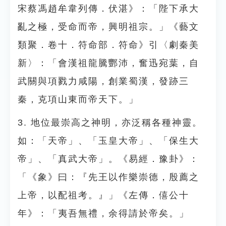
宋蔡馮趙牟韋列傳．伏湛》：「陛下承大
亂之極，受命而帝，興明祖宗。」《藝文
類聚．卷十．符命部．符命》引〈劇秦美
新〉：「會漢祖龍騰酆沛，奮迅宛葉，自
武關與項戮力咸陽，創業蜀漢，發跡三
秦，克項山東而帝天下。」
3. 地位最崇高之神明，亦泛稱各種神靈。
如：「天帝」、「玉皇大帝」、「保生大
帝」、「真武大帝」。《易經．豫卦》：
「《象》曰：『先王以作樂崇德，殷薦之
上帝，以配祖考。』」《左傳．僖公十
年》：「夷吾無禮，余得請於帝矣。」