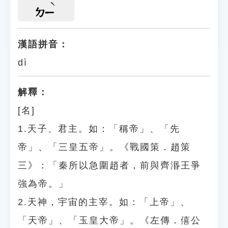
ㄉㄧ
漢語拼音：
dì
解釋：
[名]
1.天子、君主。如：「稱帝」、「先
帝」、「三皇五帝」。《戰國策．趙策
三》：「秦所以急圍趙者，前與齊湣王爭
強為帝。」
2.天神，宇宙的主宰。如：「上帝」、
「天帝」、「玉皇大帝」。《左傳．僖公