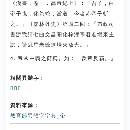
《漢書．卷一．高帝紀上》：「吾子，白
帝子也，化為蛇，當道，今者赤帝子斬
之。」《儒林外史》第四二回：「布政司
書辦跪請七曲文昌開化梓潼帝君進場來主
試，請魁星老爺進場來放光。」
4. 帝國主義之簡稱。如：「反帝反霸。」
相關異體字：
𢂇
、
𠫦
資料來源：
教育部異體字字典_帝