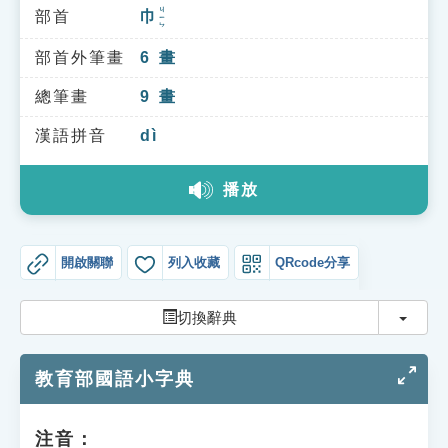
索引選單
ㄐㄧㄣ
部首
巾
知識索引
部首外筆畫
6
畫
單字索引
總筆畫
9
畫
生命大百科索引
漢語拼音
dì
遊戲專區
播放
教學應用
開啟關聯
列入收藏
QRcode分享
貓頭鷹博士
切換
切換辭典
教育部國語小字典
注音：