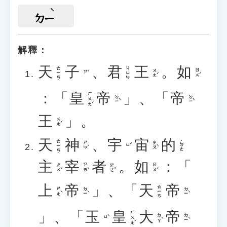
ㄉㄧ
解釋：
天
子
、
君
王
。
如
ㄊㄧㄢ
ㄐㄩㄣ
ㄨㄤˊ
ㄖㄨˊ
ㄗˇ
：「
皇
帝
」、「
帝
ㄏㄨㄤˊ
ㄉㄧˋ
ㄉㄧˋ
王
」。
ㄨㄤˊ
天
神
、
宇
宙
的
ㄊㄧㄢ
˙ㄉㄜ
ㄕㄣˊ
ㄓㄡˋ
ㄩˇ
主
宰
者
。
如
：「
ㄓㄨˇ
ㄗㄞˇ
ㄓㄜˇ
ㄖㄨˊ
上
帝
」、「
天
帝
ㄊㄧㄢ
ㄕㄤˋ
ㄉㄧˋ
ㄉㄧˋ
」、「
玉
皇
大
帝
ㄏㄨㄤˊ
ㄉㄚˋ
ㄉㄧˋ
ㄩˋ