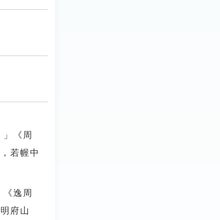
。」《周
幕，若幄中
」《逸周
王明府山