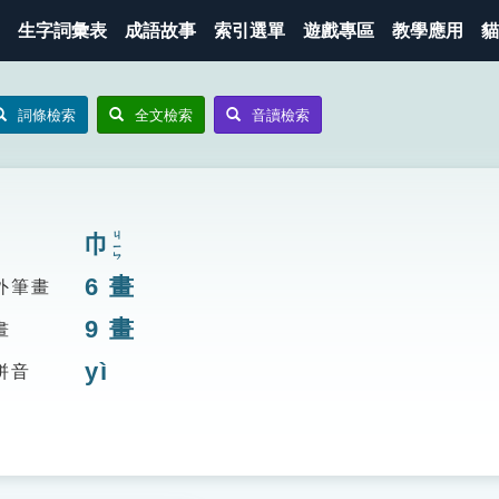
生字詞彙表
成語故事
索引選單
遊戲專區
教學應用
貓
詞條檢索
全文檢索
音讀檢索
巾
ㄐㄧㄣ
6
畫
外筆畫
9
畫
畫
yì
拼音