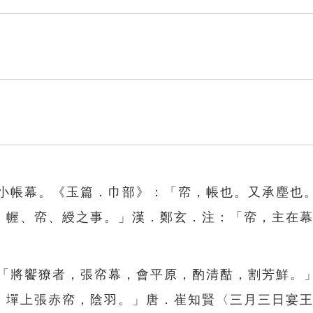
之小帳幕。《玉篇．巾部》：「帟，帳也。又承塵也
、幄、帟、綬之事。」漢．鄭玄．注：「帟，主在
：「將饗獠者，張帟幕，會平原，酌清酤，割芳鮮。
，墠上張赤帟，陰羽。」唐．崔知賢〈三月三日宴