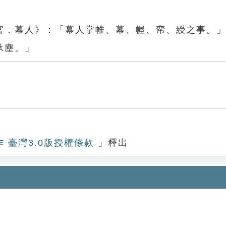
官．幕人》：「幕人掌帷、幕、幄、帟、綬之事。
承塵。」
作 臺灣3.0版授權條款
」釋出