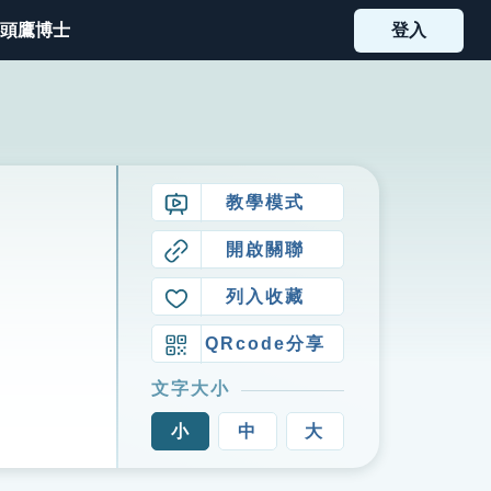
頭鷹博士
登入
教學模式
開啟關聯
列入收藏
QRcode分享
文字大小
小
中
大