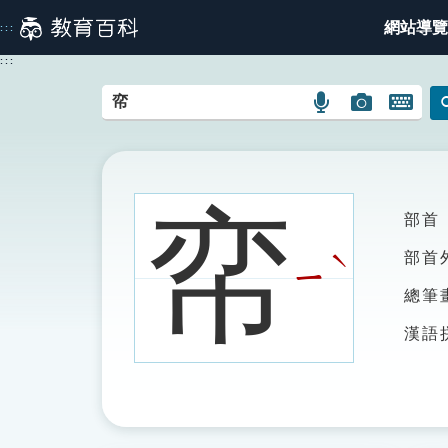
跳
網站導覽
:::
到
主
:::
要
內
語
圖
開
容
言
片
啟
搜
搜
鍵
尋
尋
盤
圖
圖
圖
帟
部首
示
示
示
ˋ
部首
ㄧ
總筆
漢語