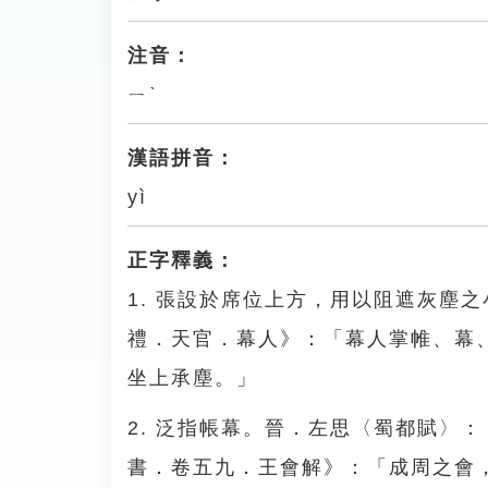
注音：
ㄧˋ
漢語拼音：
yì
正字釋義：
1. 張設於席位上方，用以阻遮灰塵
禮．天官．幕人》：「幕人掌帷、幕
坐上承塵。」
2. 泛指帳幕。晉．左思〈蜀都賦〉
書．卷五九．王會解》：「成周之會