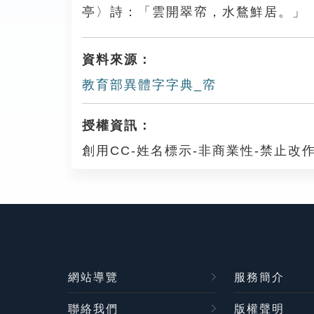
亭〉詩：「雲開翠帟，水鶩鮮居。」
資料來源：
教育部異體字字典_帟
授權資訊：
創用CC-姓名標示-非商業性-禁止改作
網站導覽
服務簡介
聯絡我們
版權聲明