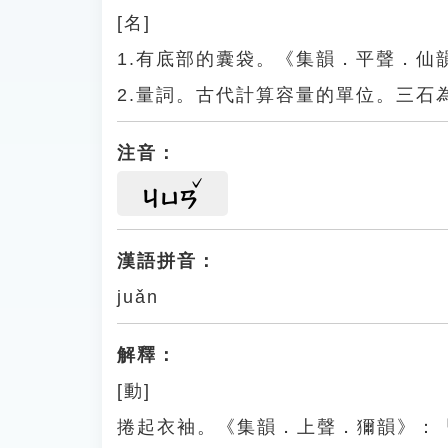
[名]
1.有底部的囊袋。《集韻．平聲．仙
2.量詞。古代計算容量的單位。三
注音：
ㄐㄩㄢ
漢語拼音：
juǎn
解釋：
[動]
捲起衣袖。《集韻．上聲．獮韻》：