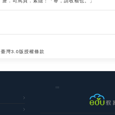
」唐．司馬貞．索隱：「帣，謂收袖也。」
臺灣3.0版授權條款
:::