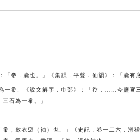
》：「帣，囊也。」《集韻．平聲．仙韻》：「囊有
石為一帣。《說文解字．巾部》：「帣，……今鹽官
，三石為一帣。」
「帣，斂衣褏（袖）也。」《史記．卷一二六．滑