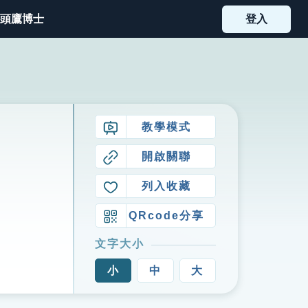
頭鷹博士
登入
教學模式
開啟關聯
列入收藏
QRcode分享
文字大小
小
中
大