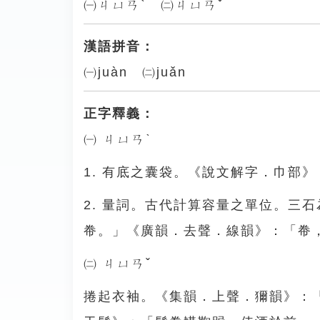
㈠ㄐㄩㄢˋ ㈡ㄐㄩㄢˇ
漢語拼音：
㈠juàn ㈡juǎn
正字釋義：
㈠ ㄐㄩㄢˋ
1. 有底之囊袋。《說文解字．巾部
2. 量詞。古代計算容量之單位。三
帣。」《廣韻．去聲．線韻》：「帣
㈡ ㄐㄩㄢˇ
捲起衣袖。《集韻．上聲．獮韻》：