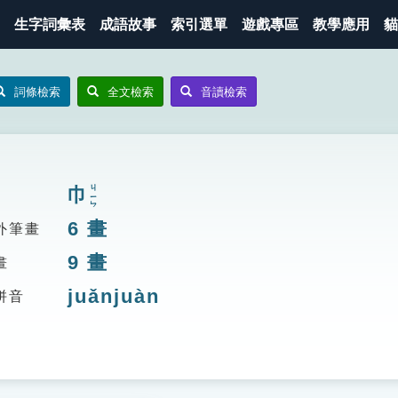
生字詞彙表
成語故事
索引選單
遊戲專區
教學應用
貓
詞條檢索
全文檢索
音讀檢索
巾
ㄐㄧㄣ
6
畫
外筆畫
9
畫
畫
juǎnjuàn
拼音