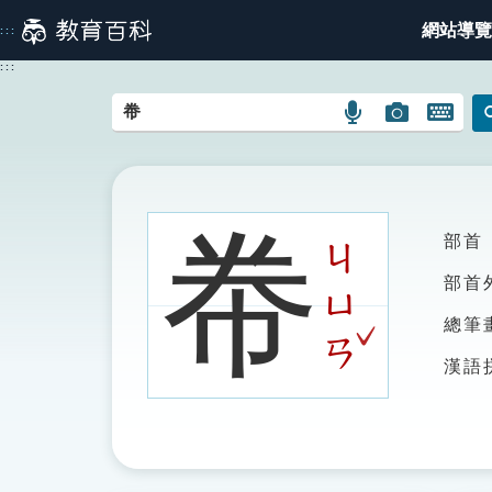
跳
網站導覽
:::
到
主
:::
要
內
語
圖
開
容
言
片
啟
搜
搜
鍵
尋
尋
盤
圖
圖
圖
帣
部首
示
示
示
ㄐ
部首
ㄩ
ˇ
總筆
ㄢ
漢語