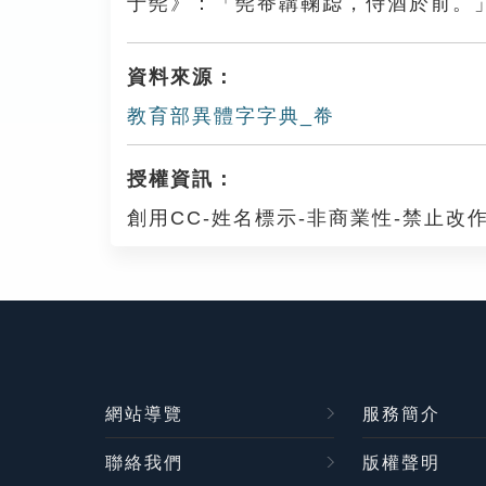
于髡》：「髡帣韝鞠跽，侍酒於前。
資料來源：
教育部異體字字典_帣
授權資訊：
創用CC-姓名標示-非商業性-禁止改作
網站導覽
服務簡介
聯絡我們
版權聲明