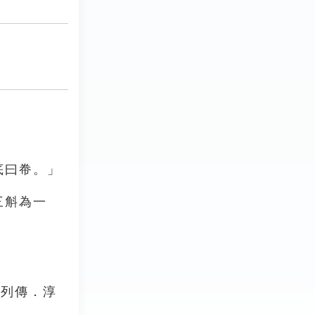
底曰帣。」
三斛為一
稽列傳．淳