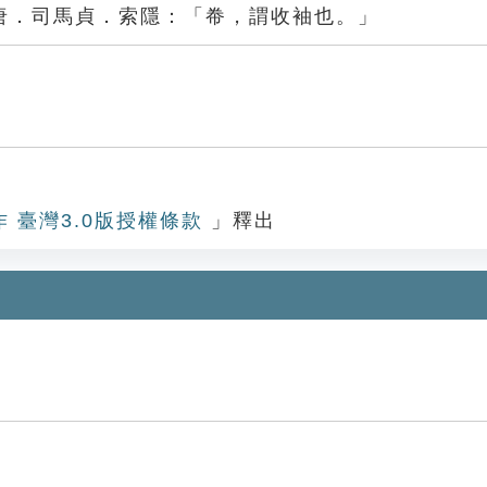
唐．司馬貞．索隱：「帣，謂收袖也。」
作 臺灣3.0版授權條款
」釋出