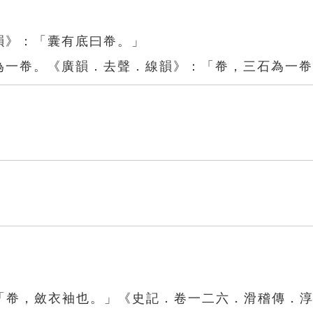
韻》：「囊有底曰帣。」
石為一帣。《廣韻．去聲．線韻》：「帣，三石為一
「帣，斂衣袖也。」《史記．卷一二六．滑稽傳．