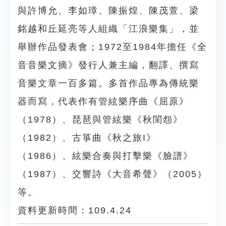
與許博允、李如璋、陳振煌、陳茂萱、梁
銘越和丘延亮等人組織「江浪樂集」，並
舉辦作品發表會；1972至1984年擔任《全
音音樂文摘》發行人兼主編，翻譯、撰寫
音樂文章一百多篇。多首作品專為傳統樂
器而寫，代表作有管絃樂序曲《屈原》
（1978）、琵琶與管絃樂《秋閨怨》
（1982）、古箏曲《秋之旅I》
（1986）、絃樂合奏與打擊樂《臉譜》
（1987）、交響詩《大音希聲》（2005）
等。
資料更新時間：109.4.24