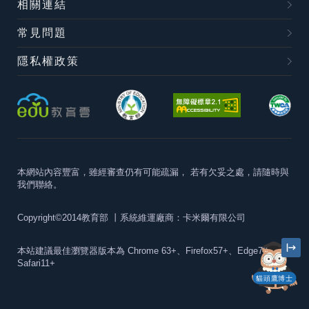
相關連結
常見問題
隱私權政策
本網站內容豐富，雖經審查仍有可能疏漏，
若有欠妥之處，請隨時與
我們聯絡。
Copyright©2014教育部
丨系統維運廠商：卡米爾有限公司
本站建議最佳瀏覽器版本為
Chrome 63+、Firefox57+、Edge79+及
Safari11+
貓頭鷹博士