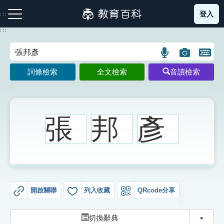
跳
登入
:::
到
主
:::
要
內
語
圖
開
容
注音索引圖示
筆畫索引圖示
部首索引表圖示
言
片
啟
詞條檢索
全文檢索
音讀檢索
搜
搜
鍵
尋
尋
盤
圖
圖
圖
示
示
示
張
邦
彥
網站導覽
生字詞彙表
開啟關聯
列入收藏
QRcode分享
成語故事
切換
切換辭典