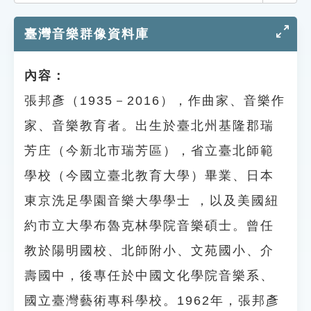
索引選單
臺灣音樂群像資料庫
知識索引
單字索引
內容：
生命大百科索引
張邦彥（1935－2016），作曲家、音樂作
家、音樂教育者。出生於臺北州基隆郡瑞
遊戲專區
芳庄（今新北市瑞芳區），省立臺北師範
教學應用
學校（今國立臺北教育大學）畢業、日本
東京洗足學園音樂大學學士 ，以及美國紐
貓頭鷹博士
約市立大學布魯克林學院音樂碩士。曾任
教於陽明國校、北師附小、文苑國小、介
壽國中，後專任於中國文化學院音樂系、
國立臺灣藝術專科學校。1962年，張邦彥