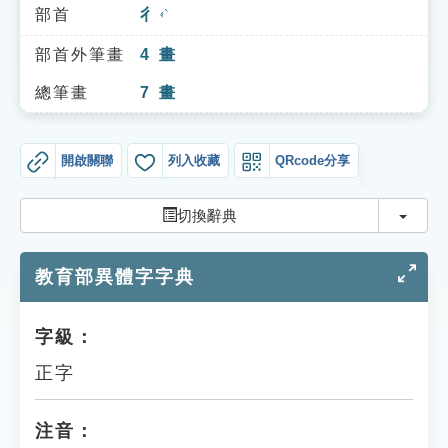
索引選單
部首
彳
ㄔˋ
知識索引
部首外筆畫
4
畫
單字索引
總筆畫
7
畫
生命大百科索引
開啟關聯
列入收藏
QRcode分享
遊戲專區
切換
切換辭典
教學應用
教育部異體字字典
貓頭鷹博士
字級：
正字
注音：