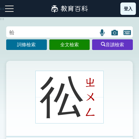
跳
登入
:::
到
主
:::
要
內
語
圖
開
容
注音索引圖示
筆畫索引圖示
部首索引表圖示
言
片
啟
詞條檢索
全文檢索
音讀檢索
搜
搜
鍵
尋
尋
盤
圖
圖
圖
示
示
示
彸
ㄓ
ㄨ
網站導覽
ㄥ
生字詞彙表
成語故事