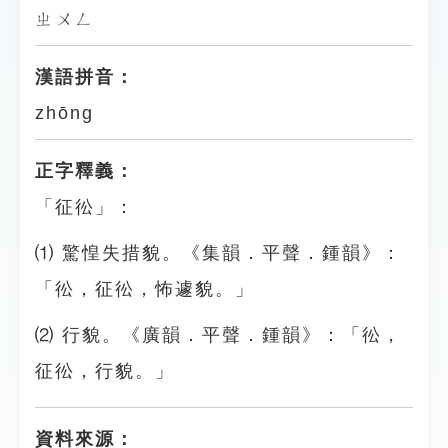
ㄓㄨㄥ
漢語拼音：
zhōng
正字釋義：
「征彸」：
⑴ 驚惶失措貌。《集韻．平聲．鍾韻》：
「彸，征彸，怖遽貌。」
⑵ 行貌。《廣韻．平聲．鍾韻》：「彸，
征彸，行貌。」
資料來源：