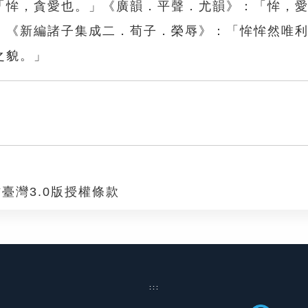
「恈，貪愛也。」《廣韻．平聲．尤韻》：「恈，
」《新編諸子集成二．荀子．榮辱》：「恈恈然唯
之貌。」
臺灣3.0版授權條款
:::