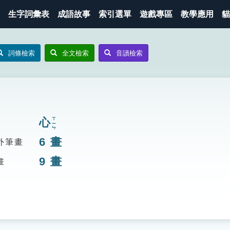
生字詞彙表
成語故事
索引選單
遊戲專區
教學應用
貓
詞條檢索
全文檢索
音讀檢索
心
ㄒㄧㄣ
6
畫
外筆畫
9
畫
畫