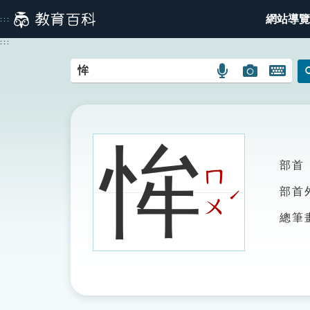
跳
網站導覽
:::
到
主
:::
要
內
語
圖
開
容
言
片
啟
搜
搜
鍵
尋
尋
盤
圖
圖
圖
恈
示
示
示
部首
ㄇ
ˊ
部首
ㄨ
總筆