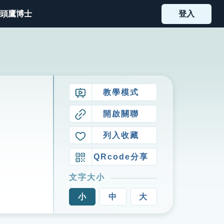
頭鷹博士
登入
教學模式
開啟關聯
列入收藏
QRcode分享
文字大小
小
中
大