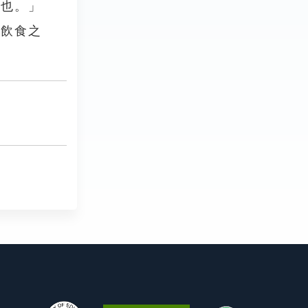
愛也。」
利飲食之