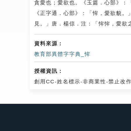
貪愛也；愛欲也。《玉篇．心部》：
《正字通．心部》：「恈，愛欲貌。
見。」唐．楊倞．注：「恈恈，愛欲
資料來源：
教育部異體字字典_恈
授權資訊：
創用CC-姓名標示-非商業性-禁止改作