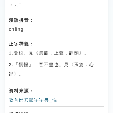
ㄔㄥˇ
漢語拼音：
chěng
正字釋義：
1.憂也。見《集韻．上聲．靜韻》。
2.「慏悜」：意不盡也。見《玉篇．心
部》。
資料來源：
教育部異體字字典_悜