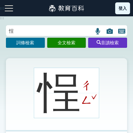
跳
登入
:::
到
主
:::
要
內
語
圖
開
容
注音索引圖示
筆畫索引圖示
部首索引表圖示
言
片
啟
詞條檢索
全文檢索
音讀檢索
搜
搜
鍵
尋
尋
盤
圖
圖
圖
示
示
示
悜
ㄔ
網站導覽
ˇ
ㄥ
生字詞彙表
成語故事