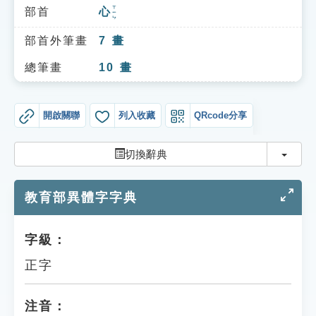
索引選單
ㄒㄧㄣ
部首
心
知識索引
部首外筆畫
7
畫
單字索引
總筆畫
10
畫
生命大百科索引
開啟關聯
列入收藏
QRcode分享
遊戲專區
切換
切換辭典
教學應用
教育部異體字字典
貓頭鷹博士
字級：
正字
注音：