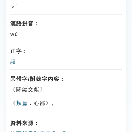
ㄨˋ
漢語拼音：
wù
正字：
誤
異體字/附錄字內容：
〔關鍵文獻〕
《
類篇
．心部》。
資料來源：