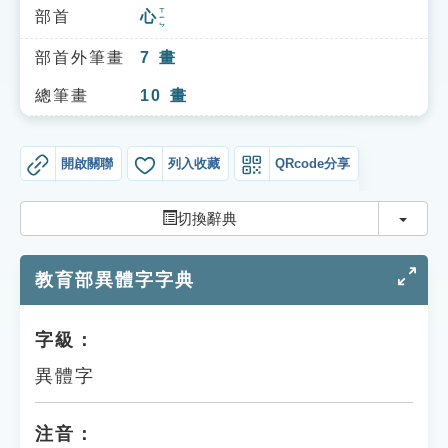
索引選單
ㄒㄧㄣ
部首
心
知識索引
部首外筆畫
7
畫
單字索引
總筆畫
10
畫
生命大百科索引
開啟關聯
列入收藏
QRcode分享
遊戲專區
切換
切換辭典
教學應用
教育部異體字字典
貓頭鷹博士
字級：
異體字
注音：