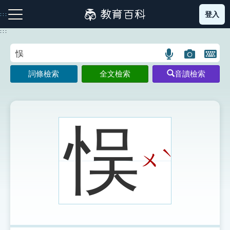
跳
登入
:::
到
主
:::
要
內
語
圖
開
容
注音索引圖示
筆畫索引圖示
部首索引表圖示
言
片
啟
詞條檢索
全文檢索
音讀檢索
搜
搜
鍵
尋
尋
盤
圖
圖
圖
示
示
示
悮
ˋ
ㄨ
網站導覽
生字詞彙表
成語故事