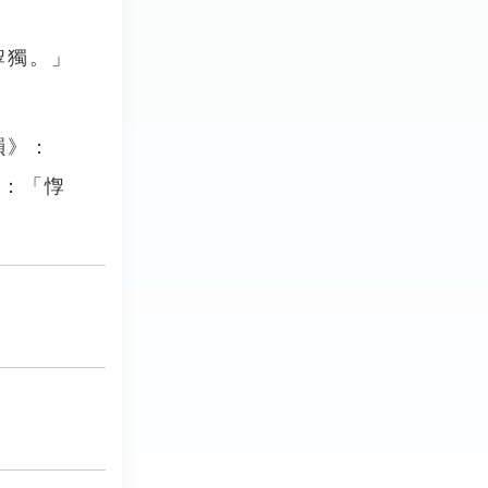
惸獨。」
韻》：
傳：「惸