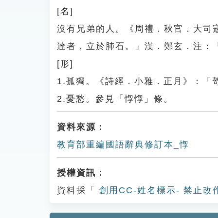
[名]
沒有兄弟的人。《周禮．秋官．大司
達者，立於肺石。」漢．鄭玄．注：
[形]
1.孤獨。《詩經．小雅．正月》：「
2.憂愁。參見「惸惸」條。
資料來源：
教育部重編國語辭典修訂本_惸
授權資訊：
資料採「
創用CC-姓名標示- 禁止改