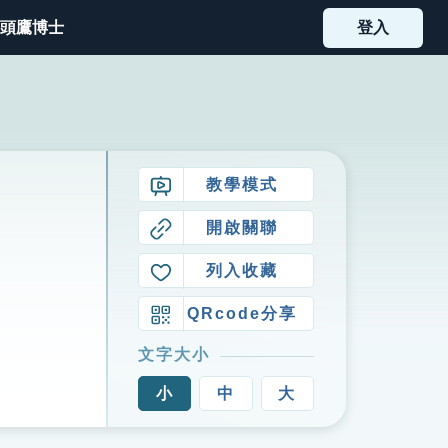
頭鷹博士
登入
教學模式
開啟關聯
列入收藏
QRcode分享
文字大小
小
中
大