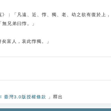
寇》：「凡遠、近、惸、獨、老、幼之欲有復於上
「無兄弟曰惸。」
哿矣富人，哀此惸獨。」
作 臺灣3.0版授權條款
」釋出