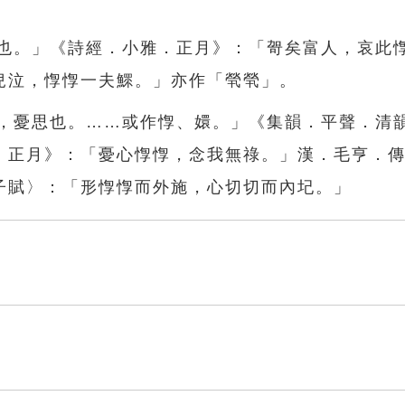
獨也。」《詩經．小雅．正月》：「哿矣富人，哀此
兒泣，惸惸一夫鰥。」亦作「煢煢」。
煢，憂思也。……或作惸、嬛。」《集韻．平聲．清
．正月》：「憂心惸惸，念我無祿。」漢．毛亨．
子賦〉：「形惸惸而外施，心切切而內圮。」