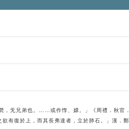
「煢，旡兄弟也。……或作惸、嬛。」《周禮．秋官
之欲有復於上，而其長弗達者，立於肺石。」漢．