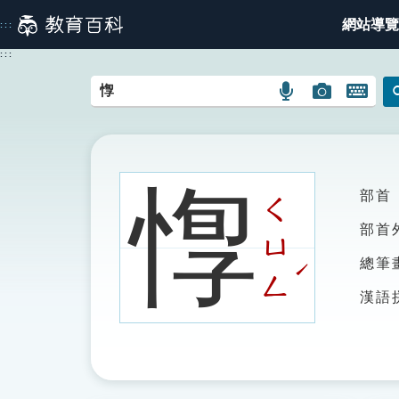
跳
網站導覽
:::
到
主
:::
要
內
語
圖
開
容
言
片
啟
搜
搜
鍵
尋
尋
盤
圖
圖
圖
惸
部首
示
示
示
ㄑ
部首
ㄩ
總筆
ˊ
ㄥ
漢語