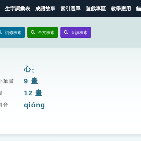
生字詞彙表
成語故事
索引選單
遊戲專區
教學應用
貓
詞條檢索
全文檢索
音讀檢索
心
ㄒㄧㄣ
9
畫
外筆畫
12
畫
畫
qióng
拼音