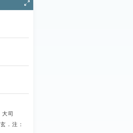
．大司
鄭玄．注：