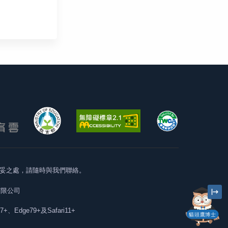
妥之處，請隨時與我們聯絡。
有限公司
57+、Edge79+及Safari11+
貓頭鷹博士