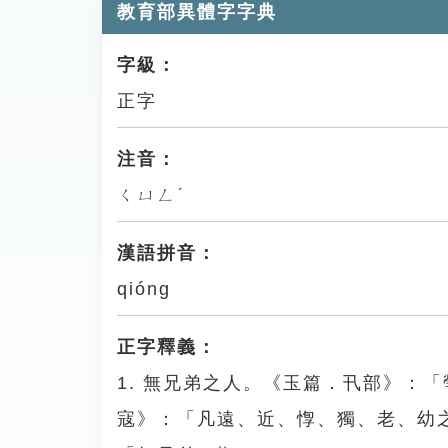
教育部異體字字典
字級：
正字
注音：
ㄑㄩㄥˊ
漢語拼音：
qióng
正字釋義：
1. 無兄弟之人。《玉篇．卂部》：
寇》：「凡遠、近、惸、獨、老、幼