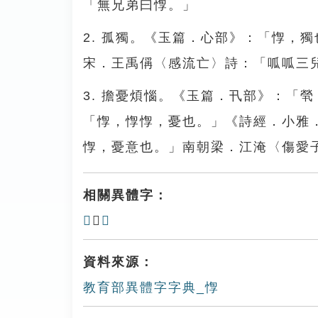
「無兄弟曰惸。」
2. 孤獨。《玉篇．心部》：「惸，
宋．王禹偁〈感流亡〉詩：「呱呱三
3. 擔憂煩惱。《玉篇．卂部》：「
「惸，惸惸，憂也。」《詩經．小雅
惸，憂意也。」南朝梁．江淹〈傷愛
相關異體字：
𡞦
、
憌
資料來源：
教育部異體字字典_惸