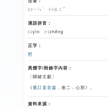
注音：
㈡ㄧㄣˋ ㈠ㄓㄥˇ
漢語拼音：
㈡yìn ㈠zhěng
正字：
憖
異體字/附錄字內容：
〔關鍵文獻〕
《
重訂直音篇
．卷二．心部》。
資料來源：