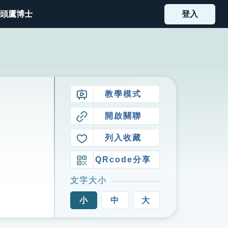
頭鷹博士
登入
教學模式
開啟關聯
列入收藏
QRcode分享
文字大小
小
中
大