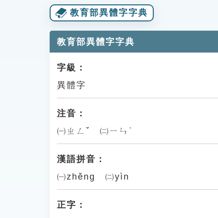
教育部異體字字典
教育部異體字字典
字級：
異體字
注音：
㈠ㄓㄥˇ ㈡ㄧㄣˋ
漢語拼音：
㈠zhěng ㈡yìn
正字：