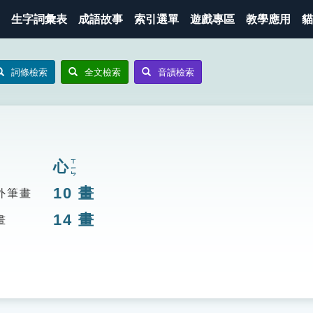
生字詞彙表
成語故事
索引選單
遊戲專區
教學應用
貓
詞條檢索
全文檢索
音讀檢索
心
ㄒㄧㄣ
10
畫
外筆畫
14
畫
畫