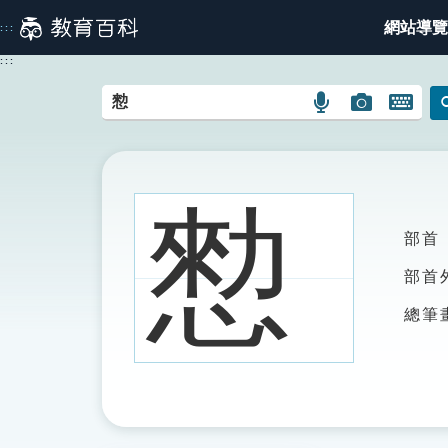
跳
網站導覽
:::
到
主
:::
要
內
語
圖
開
容
言
片
啟
搜
搜
鍵
尋
尋
盤
圖
圖
圖
愸
示
示
示
部首
部首
總筆