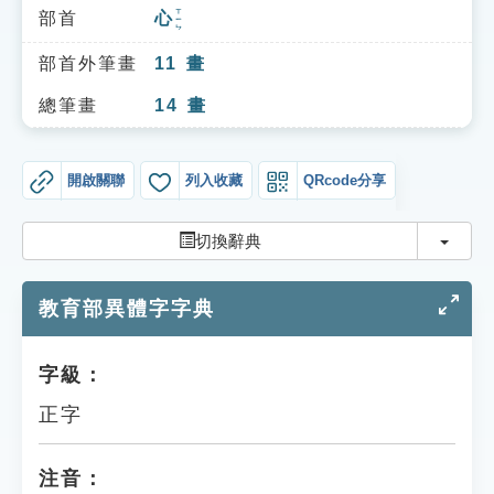
索引選單
ㄒㄧㄣ
部首
心
知識索引
部首外筆畫
11
畫
單字索引
總筆畫
14
畫
生命大百科索引
開啟關聯
列入收藏
QRcode分享
遊戲專區
切換
切換辭典
教學應用
教育部異體字字典
貓頭鷹博士
字級：
正字
注音：