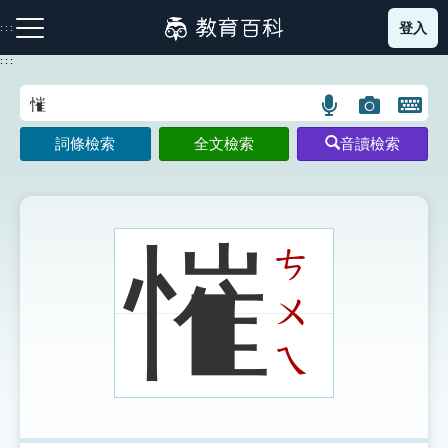
跳
登入
:::
到
主
:::
要
內
語
圖
開
容
注音索引圖示
筆畫索引圖示
部首索引表圖示
言
片
啟
詞條檢索
全文檢索
音讀檢索
搜
搜
鍵
尋
尋
盤
圖
圖
圖
示
示
示
慛
ㄘ
ㄨ
網站導覽
ㄟ
生字詞彙表
成語故事