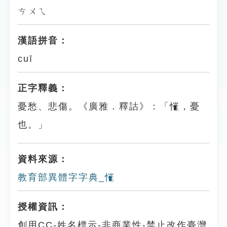
ㄘㄨㄟ
漢語拼音：
cuī
正字釋義：
憂愁、悲傷。《廣雅．釋詁》：「慛，憂
也。」
資料來源：
教育部異體字字典_慛
授權資訊：
創用CC-姓名標示-非商業性-禁止改作臺灣