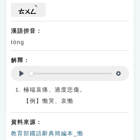
ㄊㄨㄥ
漢語拼音：
tòng
解釋：
Play
Settings
極端哀痛、過度悲傷。
【例】慟哭、哀慟
資料來源：
教育部國語辭典簡編本_慟