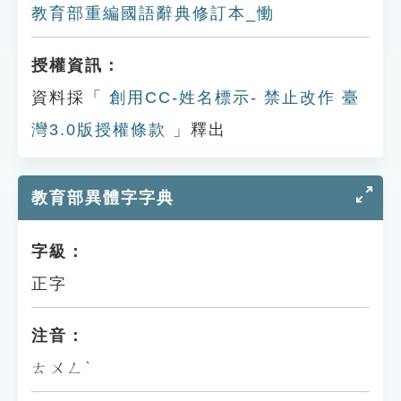
教育部重編國語辭典修訂本_慟
授權資訊：
資料採「
創用CC-姓名標示- 禁止改作 臺
灣3.0版授權條款
」釋出
教育部異體字字典
字級：
正字
注音：
ㄊㄨㄥˋ