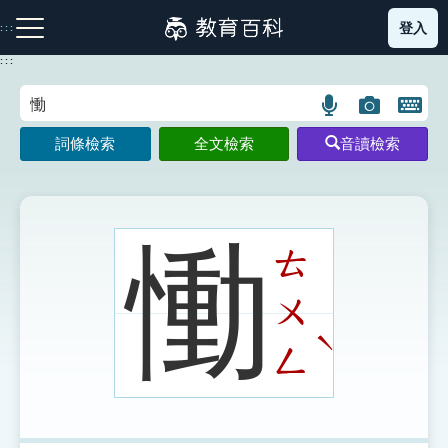
跳
登入
:::
到
主
:::
要
內
語
圖
開
容
注音索引圖示
筆畫索引圖示
部首索引表圖示
言
片
啟
詞條檢索
全文檢索
音讀檢索
搜
搜
鍵
尋
尋
盤
圖
圖
圖
示
示
示
慟
ㄊ
ㄨ
網站導覽
ˋ
ㄥ
生字詞彙表
成語故事