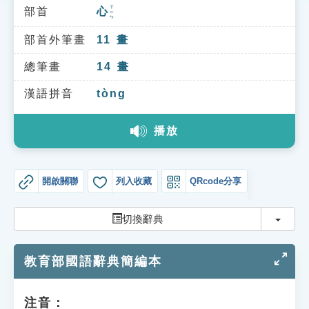
索引選單
ㄒㄧㄣ
部首
心
知識索引
部首外筆畫
11
畫
單字索引
總筆畫
14
畫
生命大百科索引
漢語拼音
tòng
遊戲專區
播放
教學應用
開啟關聯
列入收藏
QRcode分享
貓頭鷹博士
切換
切換辭典
教育部國語辭典簡編本
注音：