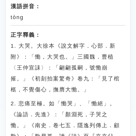
漢語拼音：
tòng
正字釋義：
1. 大哭。大徐本《說文解字．心部．新
附》：「慟，大哭也。」三國魏．曹植
〈王仲宣誄〉：「翩翩孤嗣，號慟崩
摧。」《初刻拍案驚奇》卷九：「見了棺
柩，不覺傷心，撫膺大慟。」
2. 悲痛至極。如「慟哭」、「慟絕」。
《論語．先進》：「顏淵死，子哭之
慟。」《南史．卷七五．隱逸列傳上．顧