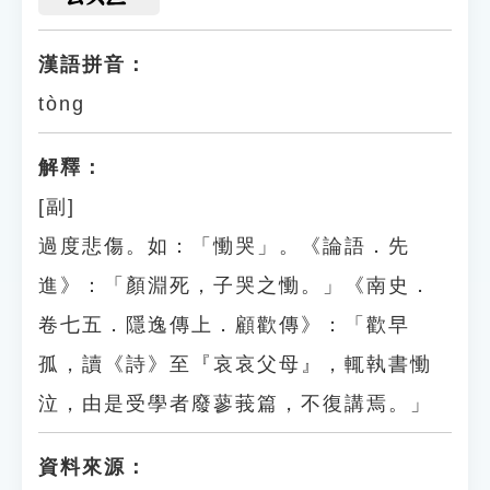
漢語拼音：
tòng
解釋：
[副]
過度悲傷。如：「慟哭」。《論語．先
進》：「顏淵死，子哭之慟。」《南史．
卷七五．隱逸傳上．顧歡傳》：「歡早
孤，讀《詩》至『哀哀父母』，輒執書慟
泣，由是受學者廢蓼莪篇，不復講焉。」
資料來源：