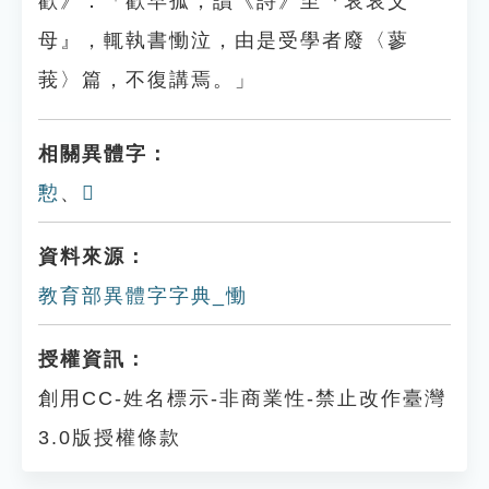
歡》：「歡早孤，讀《詩》至『哀哀父
母』，輒執書慟泣，由是受學者廢〈蓼
莪〉篇，不復講焉。」
相關異體字：
憅
、
𢣛
資料來源：
教育部異體字字典_慟
授權資訊：
創用CC-姓名標示-非商業性-禁止改作臺灣
3.0版授權條款