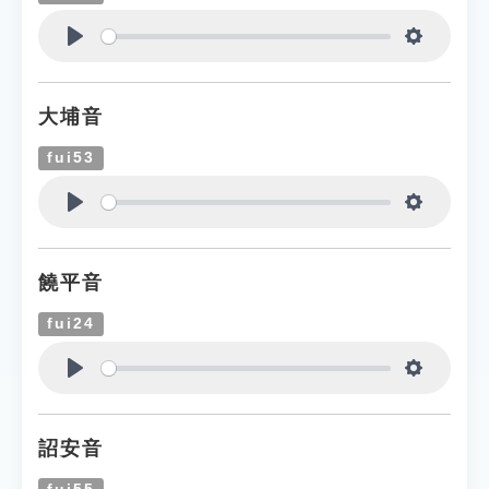
Play
Settings
大埔音
fui53
Play
Settings
饒平音
fui24
Play
Settings
詔安音