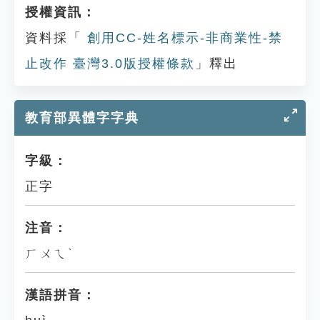
授權資訊：
資料採「
創用CC-姓名標示-非商業性-禁
止改作 臺灣3.0版授權條款
」釋出
教育部異體字字典
字級：
正字
注音：
ㄏㄨㄟˋ
漢語拼音：