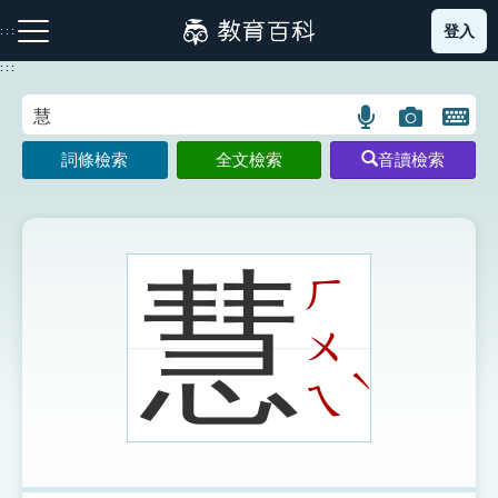
跳
登入
:::
到
主
:::
要
內
語
圖
開
容
注音索引圖示
筆畫索引圖示
部首索引表圖示
言
片
啟
詞條檢索
全文檢索
音讀檢索
搜
搜
鍵
尋
尋
盤
圖
圖
圖
示
示
示
慧
ㄏ
ㄨ
網站導覽
ˋ
ㄟ
生字詞彙表
成語故事