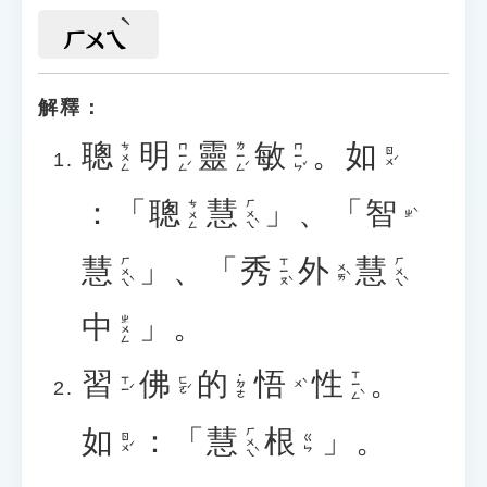
ㄏㄨㄟ
解釋：
聰
明
靈
敏
。
如
ㄇㄧㄥˊ
ㄌㄧㄥˊ
ㄇㄧㄣˇ
ㄘㄨㄥ
ㄖㄨˊ
：「
聰
慧
」、「
智
ㄏㄨㄟˋ
ㄘㄨㄥ
ㄓˋ
慧
」、「
秀
外
慧
ㄏㄨㄟˋ
ㄒㄧㄡˋ
ㄏㄨㄟˋ
ㄨㄞˋ
中
」。
ㄓㄨㄥ
習
佛
的
悟
性
。
ㄒㄧㄥˋ
˙ㄉㄜ
ㄒㄧˊ
ㄈㄛˊ
ㄨˋ
如
：「
慧
根
」。
ㄏㄨㄟˋ
ㄖㄨˊ
ㄍㄣ