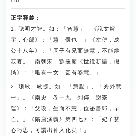
huì
正字釋義：
1. 聰明才智。如：「智慧」。《說文解
字．心部》：「慧，儇也。」《左傳．成
公十八年》：「周子有兄而無慧，不能辨
菽麥。」南朝宋．劉義慶《世說新語．假
譎》：「唯有一女，甚有姿慧。」
2. 聰敏、敏捷。如：「慧黠」、「秀外慧
中」。《南史．卷一九．列傳．謝靈
運》：「父瑍，生而不慧，位祕書郎，早
亡。」《隋唐演義》第四七回：「妃子慧
心巧思，可謂出神入化矣！」