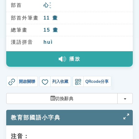
索引選單
ㄒㄧㄣ
部首
心
知識索引
部首外筆畫
11
畫
單字索引
總筆畫
15
畫
生命大百科索引
漢語拼音
huì
遊戲專區
播放
教學應用
開啟關聯
列入收藏
QRcode分享
貓頭鷹博士
切換
切換辭典
教育部國語小字典
注音：