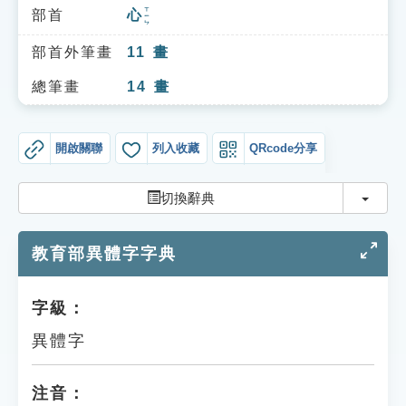
索引選單
ㄒㄧㄣ
部首
心
知識索引
部首外筆畫
11
畫
單字索引
總筆畫
14
畫
生命大百科索引
開啟關聯
列入收藏
QRcode分享
遊戲專區
切換
切換辭典
教學應用
教育部異體字字典
貓頭鷹博士
字級：
異體字
注音：