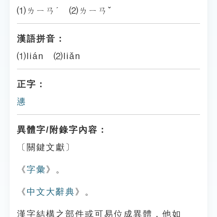
⑴ㄌㄧㄢˊ ⑵ㄌㄧㄢˇ
漢語拼音：
⑴lián ⑵liǎn
正字：
㦁
異體字/附錄字內容：
〔關鍵文獻〕
《
字彙
》。
《
中文大辭典
》。
漢字結構之部件或可易位成異體，他如