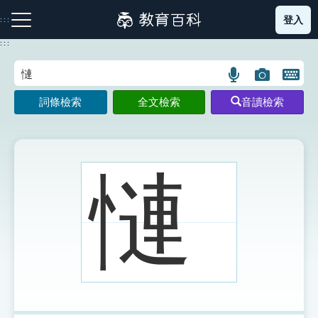
跳
登入
:::
到
主
:::
要
內
語
圖
開
容
注音索引圖示
筆畫索引圖示
部首索引表圖示
言
片
啟
詞條檢索
全文檢索
音讀檢索
搜
搜
鍵
尋
尋
盤
圖
圖
圖
示
示
示
慩
網站導覽
生字詞彙表
成語故事