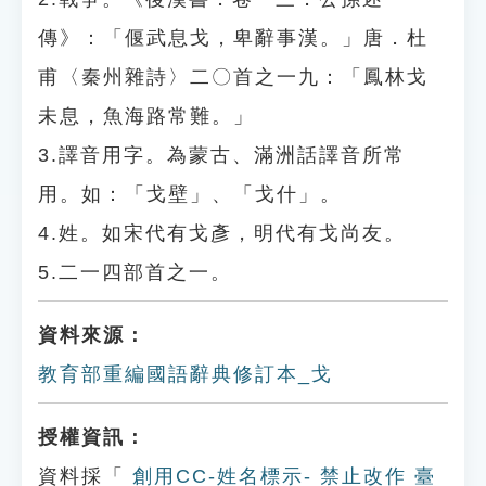
傳》：「偃武息戈，卑辭事漢。」唐．杜
甫〈秦州雜詩〉二〇首之一九：「鳳林戈
未息，魚海路常難。」
3.譯音用字。為蒙古、滿洲話譯音所常
用。如：「戈壁」、「戈什」。
4.姓。如宋代有戈彥，明代有戈尚友。
5.二一四部首之一。
資料來源：
教育部重編國語辭典修訂本_戈
授權資訊：
資料採「
創用CC-姓名標示- 禁止改作 臺