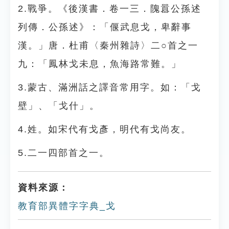
2.戰爭。《後漢書．卷一三．隗囂公孫述
列傳．公孫述》：「偃武息戈，卑辭事
漢。」唐．杜甫〈秦州雜詩〉二○首之一
九：「鳳林戈未息，魚海路常難。」
3.蒙古、滿洲話之譯音常用字。如：「戈
壁」、「戈什」。
4.姓。如宋代有戈彥，明代有戈尚友。
5.二一四部首之一。
資料來源：
教育部異體字字典_戈