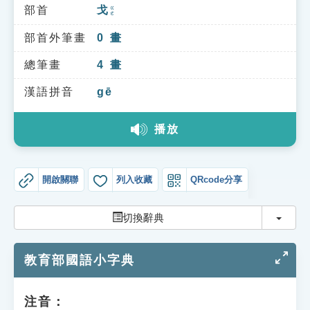
索引選單
部首
戈
ㄍㄜ
知識索引
部首外筆畫
0
畫
單字索引
總筆畫
4
畫
生命大百科索引
漢語拼音
gē
播放
遊戲專區
教學應用
開啟關聯
列入收藏
QRcode分享
貓頭鷹博士
切換
切換辭典
教育部國語小字典
注音：