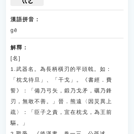
ㄍㄜ
漢語拼音：
gē
解釋：
[名]
1.武器名。為長柄橫刃的平頭戟。如：
「枕戈待旦」、「干戈」。《書經．費
誓》：「備乃弓矢，鍛乃戈矛，礪乃鋒
刃，無敢不善。」晉．熊遠〈因災異上
疏〉：「臣子之責，宜在枕戈，為王前
驅。」
2.戰爭。《後漢書．卷一三．公孫述