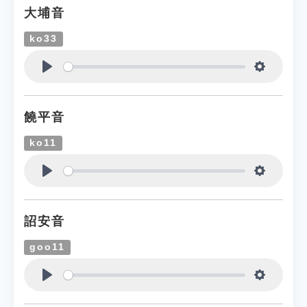
大埔音
ko33
Play
Settings
饒平音
ko11
Play
Settings
詔安音
goo11
Play
Settings