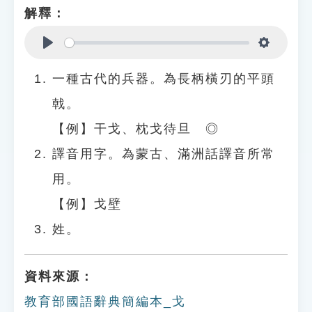
解釋：
Play
Settings
一種古代的兵器。為長柄橫刃的平頭
戟。
【例】干戈、枕戈待旦 ◎
譯音用字。為蒙古、滿洲話譯音所常
用。
【例】戈壁
姓。
資料來源：
教育部國語辭典簡編本_戈