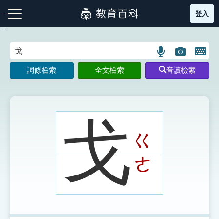
跳
登入
:::
到
主
:::
要
內
語
圖
開
容
注音索引圖示
筆畫索引圖示
部首索引表圖示
言
片
啟
詞條檢索
全文檢索
音讀檢索
搜
搜
鍵
尋
尋
盤
圖
圖
圖
示
示
示
戈
ㄍ
網站導覽
ㄜ
生字詞彙表
成語故事