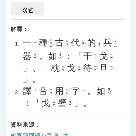
ㄍㄜ
解釋：
一
種
古
代
的
兵
ㄓㄨㄥˇ
ㄅㄧㄥ
˙ㄉㄜ
ㄍㄨˇ
ㄉㄞˋ
ㄧˋ
器
。
如
：「
干
戈
ㄑㄧˋ
ㄖㄨˊ
ㄍㄢ
ㄍㄜ
」、「
枕
戈
待
旦
ㄓㄣˋ
ㄉㄞˋ
ㄉㄢˋ
ㄍㄜ
」。
譯
音
用
字
。
如
ㄩㄥˋ
ㄖㄨˊ
ㄧㄣ
ㄧˋ
ㄗˋ
：「
戈
壁
」。
ㄅㄧˋ
ㄍㄜ
資料來源：
教育部國語小字典_戈