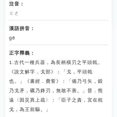
注音：
ㄍㄜ
漢語拼音：
gē
正字釋義：
1.古代一種兵器，為長柄橫刃之平頭戟。
《說文解字．戈部》：「戈，平頭戟
也。」《書經．費誓》：「備乃弓矢，鍛
乃戈矛，礪乃鋒刃，無敢不善。」晉．熊
遠〈因災異上疏〉：「臣子之責，宜在枕
戈，為王前驅。」