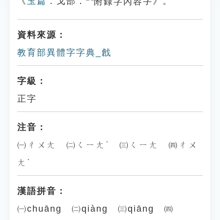
《
玉篇
．戈部．
字》。
資料來源：
教育部異體字字典_戧
字級：
正字
注音：
㈠ㄔㄨㄤ ㈡ㄑㄧㄤˋ ㈢ㄑㄧㄤ ㈣ㄔㄨ
ㄤˋ
漢語拼音：
㈠chuāng ㈡qiàng ㈢qiāng ㈣