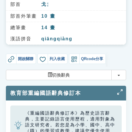
索引選單
部首
戈
ㄍㄜ
知識索引
部首外筆畫
10
畫
單字索引
總筆畫
14
畫
生命大百科索引
漢語拼音
qiāngqiàng
遊戲專區
開啟關聯
列入收藏
QRcode分享
教學應用
切換
切換辭典
貓頭鷹博士
教育部重編國語辭典修訂本
《重編國語辭典修訂本》為歷史語言辭
典，主要記錄語言使用歷程，適用對象為
語文研究者。若您是為小學、國中、高中
（職）的學習或教學，建議您優先使用