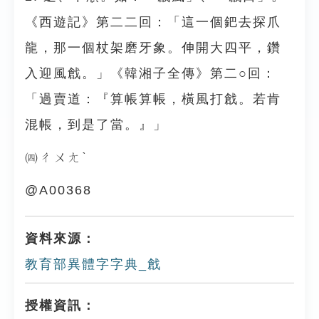
《西遊記》第二二回：「這一個鈀去探爪
龍，那一個杖架磨牙象。伸開大四平，鑽
入迎風戧。」《韓湘子全傳》第二○回：
「過賣道：『算帳算帳，橫風打戧。若肯
混帳，到是了當。』」
㈣ㄔㄨㄤˋ
@A00368
資料來源：
教育部異體字字典_戧
授權資訊：