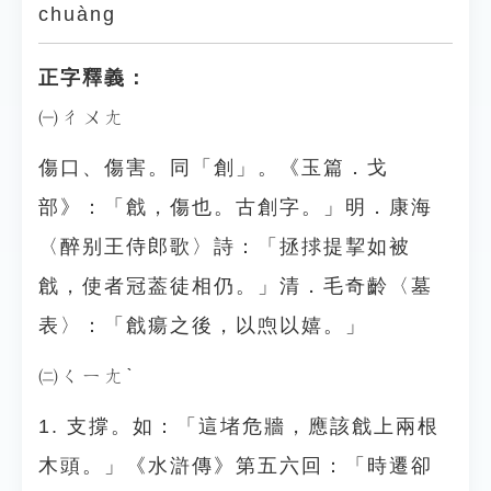
chuàng
正字釋義：
㈠ㄔㄨㄤ
傷口、傷害。同「創」。《玉篇．戈
部》：「戧，傷也。古創字。」明．康海
〈醉别王侍郎歌〉詩：「拯捄提挈如被
戧，使者冠葢徒相仍。」清．毛奇齡〈墓
表〉：「戧瘍之後，以喣以嬉。」
㈡ㄑㄧㄤˋ
1. 支撐。如：「這堵危牆，應該戧上兩根
木頭。」《水滸傳》第五六回：「時遷卻