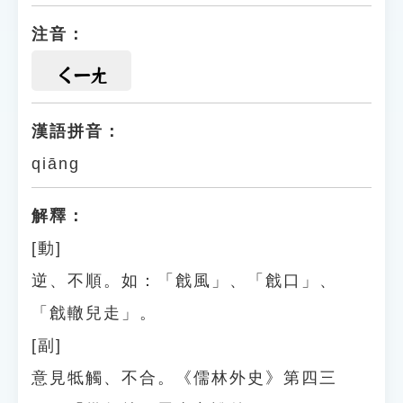
注音：
ㄑㄧㄤ
漢語拼音：
qiāng
解釋：
[動]
逆、不順。如：「戧風」、「戧口」、
「戧轍兒走」。
[副]
意見牴觸、不合。《儒林外史》第四三