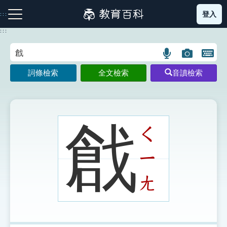
跳
登入
:::
到
主
:::
要
內
語
圖
開
容
注音索引圖示
筆畫索引圖示
部首索引表圖示
言
片
啟
詞條檢索
全文檢索
音讀檢索
搜
搜
鍵
尋
尋
盤
圖
圖
圖
示
示
示
戧
ㄑ
ㄧ
網站導覽
ㄤ
生字詞彙表
成語故事