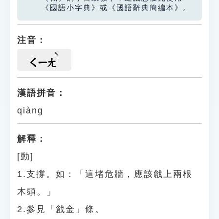
《國語小字典》或《國語辭典簡編本》。
注音：
ㄑㄧㄤ
漢語拼音：
qiàng
解釋：
[動]
1.支撐。如：「這堵危牆，應該戧上兩根
木頭。」
2.參見「戧金」條。