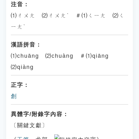
注音：
⑴ㄔㄨㄤ ⑵ㄔㄨㄤˋ ＃⑴ㄑㄧㄤ ⑵ㄑ
ㄧㄤˋ
漢語拼音：
⑴chuāng ⑵chuàng ＃⑴qiāng
⑵qiàng
正字：
創
異體字/附錄字內容：
〔關鍵文獻〕