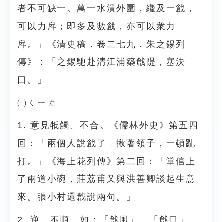
者不可缺一。萬一水潰外圍，纔及一戧，
可以力戽；即多及數戧，亦可以衆力
戽。」《清史稿．卷二七九．朱之錫列
傳》：「之錫馳赴清江浦築戧隄，塞決
口。」
㈢ㄑㄧㄤ
1. 意見牴觸、不合。《儒林外史》第五四
回：「兩個人說戧了，揪著領子，一頓亂
打。」《海上花列傳》第二回：「堂倌上
了兩道小碗，莊荔甫又與洪善卿談起生意
來。張小村還戧說兩句。」
2. 逆、不順。如：「戧風」、「戧口」。