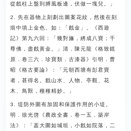
從戧柱上盤到膊風板邊，伏做一塊兒。」
2. 先在器物上刻劃出圖案花紋，然後在刻
痕中填上金色。如：「戧金」。《西遊
記》第九六回：「幾對旛，綉成八寶；千
尊佛，盡戧黃金。」清．陳元龍《格致鏡
原．卷三六．珍寶類．古漆器》引明．曹
昭《格古要論》：「元朝西塘有彭君寶
者，甚得名。戧山水、人物、亭觀、花
木、鳥獸，種種精妙。」
3. 堤防外圍有加固和保護作用的小堤。
明．徐光啓《農政全書．卷一五．築岸
法》：「葢大圍如城垣，小戧如院落，二