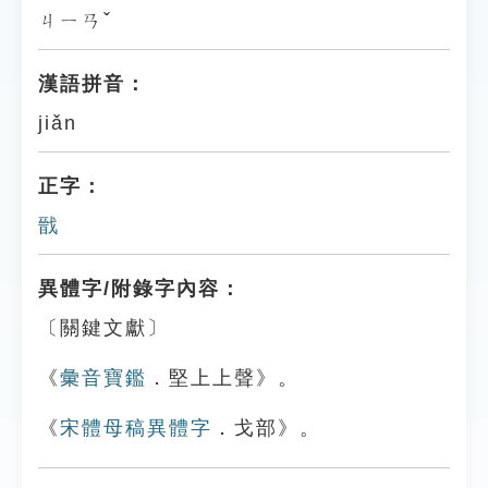
ㄐㄧㄢˇ
漢語拼音：
jiǎn
正字：
戩
異體字/附錄字內容：
〔關鍵文獻〕
《
彙音寶鑑
．堅上上聲》。
《
宋體母稿異體字
．戈部》。