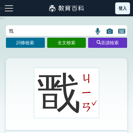
跳
登入
:::
到
主
:::
要
內
語
圖
開
容
注音索引圖示
筆畫索引圖示
部首索引表圖示
言
片
啟
詞條檢索
全文檢索
音讀檢索
搜
搜
鍵
尋
尋
盤
圖
圖
圖
示
示
示
戬
ㄐ
ㄧ
網站導覽
ˇ
ㄢ
生字詞彙表
成語故事