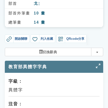
索引選單
部首
戈
ㄍㄜ
知識索引
部首外筆畫
10
畫
單字索引
總筆畫
14
畫
生命大百科索引
開啟關聯
列入收藏
QRcode分享
遊戲專區
切換
切換辭典
教學應用
教育部異體字字典
貓頭鷹博士
字級：
異體字
注音：