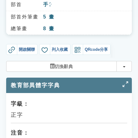
索引選單
部首
手
ㄕㄡˇ
知識索引
部首外筆畫
5
畫
單字索引
總筆畫
8
畫
生命大百科索引
開啟關聯
列入收藏
QRcode分享
遊戲專區
切換
切換辭典
教學應用
教育部異體字字典
貓頭鷹博士
字級：
正字
注音：