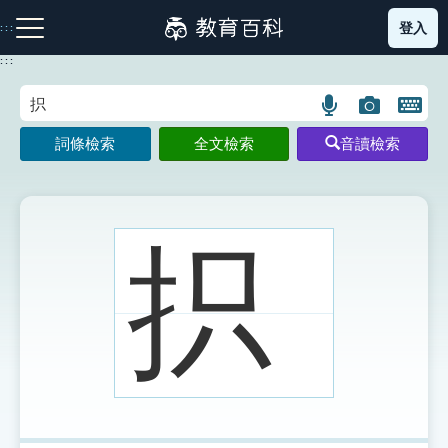
跳
登入
:::
到
主
:::
要
內
語
圖
開
容
注音索引圖示
筆畫索引圖示
部首索引表圖示
言
片
啟
詞條檢索
全文檢索
音讀檢索
搜
搜
鍵
尋
尋
盤
圖
圖
圖
示
示
示
抧
網站導覽
生字詞彙表
成語故事