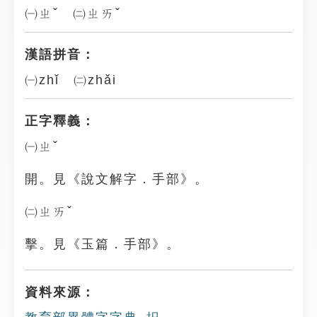
㈠ㄓˇ ㈡ㄓㄞˇ
漢語拼音：
㈠zhǐ ㈡zhǎi
正字釋義：
㈠ㄓˇ
開。見《說文解字．手部》。
㈡ㄓㄞˇ
擊。見《玉篇．手部》。
資料來源：