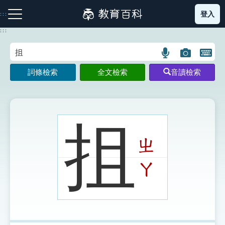
跳
登入
:::
到
主
:::
要
內
語
圖
開
容
注音索引圖示
筆畫索引圖示
部首索引表圖示
言
片
啟
詞條檢索
全文檢索
音讀檢索
搜
搜
鍵
尋
尋
盤
圖
圖
圖
示
示
示
抯
ㄓ
網站導覽
ㄚ
生字詞彙表
成語故事