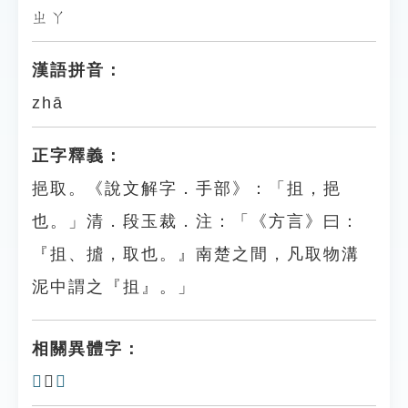
ㄓㄚ
漢語拼音：
zhā
正字釋義：
挹取。《說文解字．手部》：「抯，挹
也。」清．段玉裁．注：「《方言》曰：
『抯、摣，取也。』南楚之間，凡取物溝
泥中謂之『抯』。」
相關異體字：
𣕈
、
𢄄