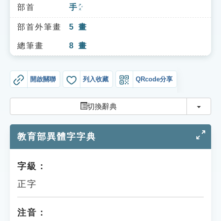
索引選單
部首
手
ㄕㄡˇ
知識索引
部首外筆畫
5
畫
單字索引
總筆畫
8
畫
生命大百科索引
開啟關聯
列入收藏
QRcode分享
遊戲專區
切換
切換辭典
教學應用
教育部異體字字典
貓頭鷹博士
字級：
正字
注音：