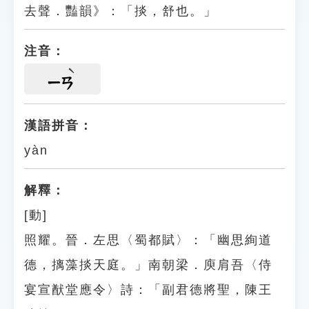
去聲．豔韻》：「掞，舒也。」
注音：
ㄧㄢ
漢語拼音：
yàn
解釋：
[動]
照耀。晉．左思〈蜀都賦〉：「幽思絢道
德，摛藻掞天庭。」南朝梁．庾肩吾〈侍
宴宣猷堂應令〉詩：「副君德將聖，陳王