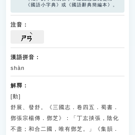
《國語小字典》或《國語辭典簡編本》。
注音：
ㄕㄢ
漢語拼音：
shàn
解釋：
[動]
舒展、發舒。《三國志．卷四五．蜀書．
鄧張宗楊傳．鄧芝》：「丁厷掞張，陰化
不盡；和合二國，唯有鄧芝。」《集韻．