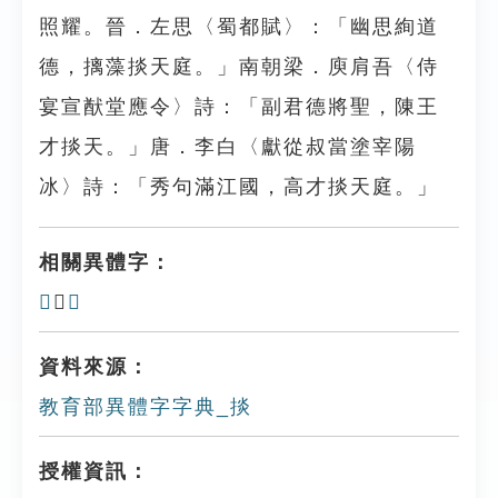
照耀。晉．左思〈蜀都賦〉：「幽思絢道
德，摛藻掞天庭。」南朝梁．庾肩吾〈侍
宴宣猷堂應令〉詩：「副君德將聖，陳王
才掞天。」唐．李白〈獻從叔當塗宰陽
冰〉詩：「秀句滿江國，高才掞天庭。」
相關異體字：
𢴵
、
㨛
資料來源：
教育部異體字字典_掞
授權資訊：