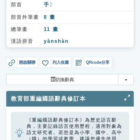
索引選單
部首
手
ㄕㄡˇ
知識索引
部首外筆畫
8
畫
單字索引
總筆畫
11
畫
生命大百科索引
漢語拼音
yànshàn
遊戲專區
開啟關聯
列入收藏
QRcode分享
教學應用
切換
切換辭典
貓頭鷹博士
教育部重編國語辭典修訂本
《重編國語辭典修訂本》為歷史語言辭
典，主要記錄語言使用歷程，適用對象為
語文研究者。若您是為小學、國中、高中
（職）的學習或教學，建議您優先使用