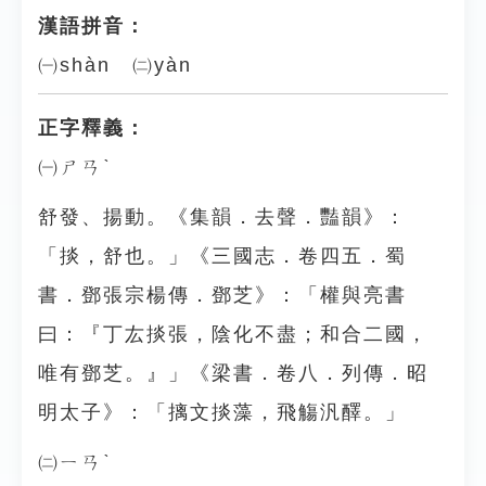
漢語拼音：
㈠shàn ㈡yàn
正字釋義：
㈠ㄕㄢˋ
舒發、揚動。《集韻．去聲．豔韻》：
「掞，舒也。」《三國志．卷四五．蜀
書．鄧張宗楊傳．鄧芝》：「權與亮書
曰：『丁厷掞張，陰化不盡；和合二國，
唯有鄧芝。』」《梁書．卷八．列傳．昭
明太子》：「摛文掞藻，飛觴汎醳。」
㈡ㄧㄢˋ