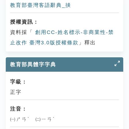
教育部臺灣客語辭典_掞
授權資訊：
資料採「
創用CC-姓名標示-非商業性-禁
止改作 臺灣3.0版授權條款
」釋出
教育部異體字字典
字級：
正字
注音：
㈠ㄕㄢˋ ㈡ㄧㄢˋ