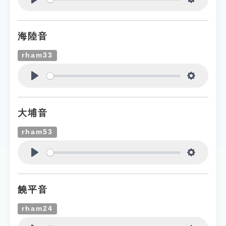
Play
Settings
海陸音
rham33
Play
Settings
大埔音
rham53
Play
Settings
饒平音
rham24