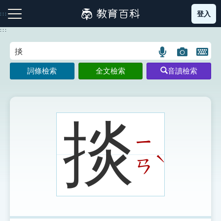
跳
登入
:::
到
主
:::
要
內
語
圖
開
容
注音索引圖示
筆畫索引圖示
部首索引表圖示
言
片
啟
詞條檢索
全文檢索
音讀檢索
搜
搜
鍵
尋
尋
盤
圖
圖
圖
示
示
示
掞
ㄧ
網站導覽
ˋ
ㄢ
生字詞彙表
成語故事