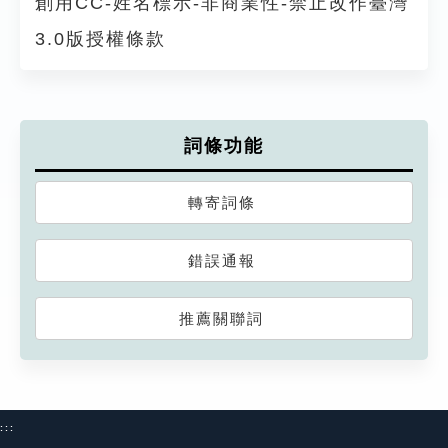
創用CC-姓名標示-非商業性-禁止改作臺灣
3.0版授權條款
詞條功能
轉寄詞條
錯誤通報
推薦關聯詞
:::