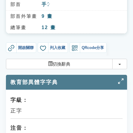
索引選單
部首
手
ㄕㄡˇ
知識索引
部首外筆畫
9
畫
單字索引
總筆畫
12
畫
生命大百科索引
開啟關聯
列入收藏
QRcode分享
遊戲專區
切換
切換辭典
教學應用
教育部異體字字典
貓頭鷹博士
字級：
正字
注音：