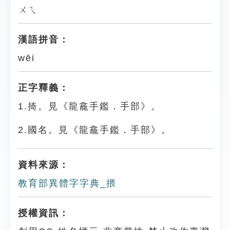
ㄨㄟ
漢語拼音：
wēi
正字釋義：
1.掎。見《龍龕手鑑．手部》。
2.國名。見《龍龕手鑑．手部》。
資料來源：
教育部異體字字典_揋
授權資訊：