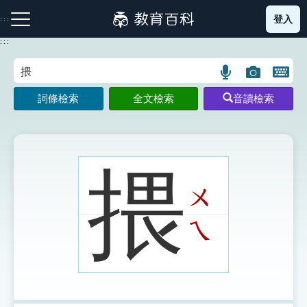
跳
登入
:::
到
主
:::
要
內
語
圖
開
容
注音索引圖示
筆畫索引圖示
部首索引表圖示
言
片
啟
詞條檢索
全文檢索
音讀檢索
搜
搜
鍵
尋
尋
盤
圖
圖
圖
示
示
示
揋
ㄨ
網站導覽
ㄟ
生字詞彙表
成語故事