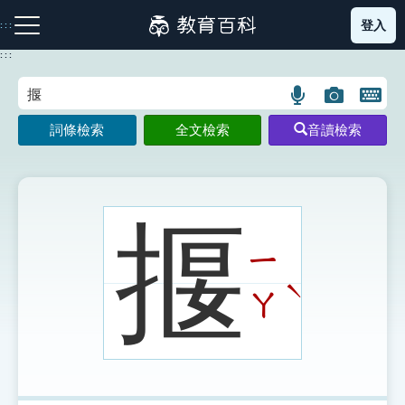
跳
登入
:::
到
主
:::
要
內
語
圖
開
容
注音索引圖示
筆畫索引圖示
部首索引表圖示
言
片
啟
詞條檢索
全文檢索
音讀檢索
搜
搜
鍵
尋
尋
盤
圖
圖
圖
示
示
示
揠
ㄧ
網站導覽
ˋ
ㄚ
生字詞彙表
成語故事