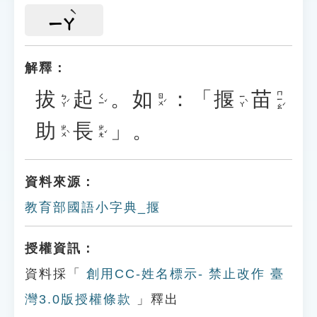
ㄧㄚ
解釋：
拔
起
。
如
：「
揠
苗
ㄇㄧㄠˊ
ㄅㄚˊ
ㄑㄧˇ
ㄖㄨˊ
ㄧㄚˋ
助
長
」。
ㄓㄨˋ
ㄓㄤˇ
資料來源：
教育部國語小字典_揠
授權資訊：
資料採「
創用CC-姓名標示- 禁止改作 臺
灣3.0版授權條款
」釋出