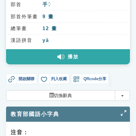
索引選單
部首
手
ㄕㄡˇ
知識索引
部首外筆畫
9
畫
單字索引
總筆畫
12
畫
生命大百科索引
漢語拼音
yà
播放
遊戲專區
教學應用
開啟關聯
列入收藏
QRcode分享
貓頭鷹博士
切換
切換辭典
教育部國語小字典
注音：