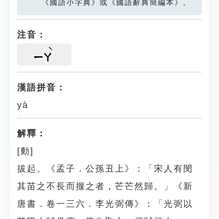
《國語小字典》或《國語辭典簡編本》。
注音：
ㄧㄚ
漢語拼音：
yà
解釋：
[動]
拔起。《孟子．公孫丑上》：「宋人有閔
其苗之不長而揠之者，芒芒然歸。」《新
唐書．卷一三六．李光弼傳》：「光弼以