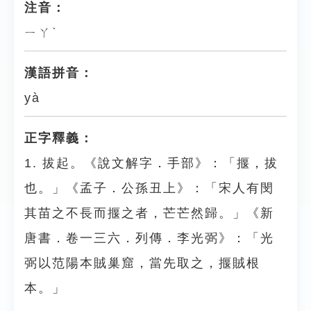
注音：
ㄧㄚˋ
漢語拼音：
yà
正字釋義：
1. 拔起。《說文解字．手部》：「揠，拔
也。」《孟子．公孫丑上》：「宋人有閔
其苗之不長而揠之者，芒芒然歸。」《新
唐書．卷一三六．列傳．李光弼》：「光
弼以范陽本賊巢窟，當先取之，揠賊根
本。」