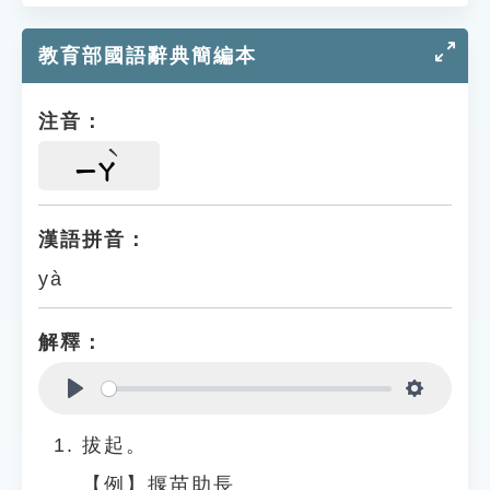
教育部國語辭典簡編本
注音：
ㄧㄚ
漢語拼音：
yà
解釋：
Play
Settings
拔起。
【例】揠苗助長