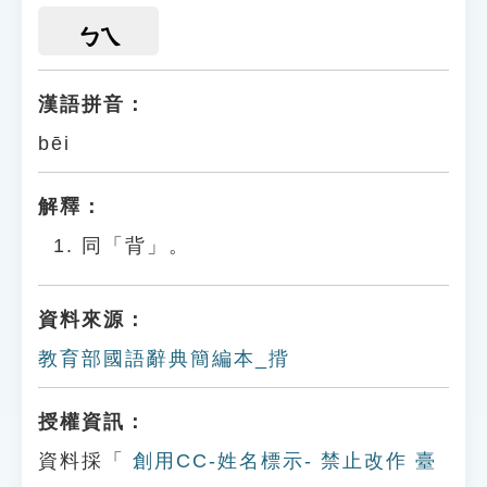
ㄅㄟ
漢語拼音：
bēi
解釋：
同「背」。
資料來源：
教育部國語辭典簡編本_揹
授權資訊：
資料採「
創用CC-姓名標示- 禁止改作 臺