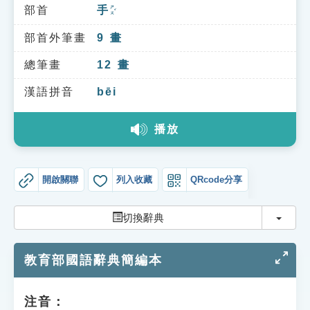
索引選單
部首
手
ㄕㄡˇ
知識索引
部首外筆畫
9
畫
單字索引
總筆畫
12
畫
生命大百科索引
漢語拼音
bēi
播放
遊戲專區
教學應用
開啟關聯
列入收藏
QRcode分享
貓頭鷹博士
切換
切換辭典
教育部國語辭典簡編本
注音：