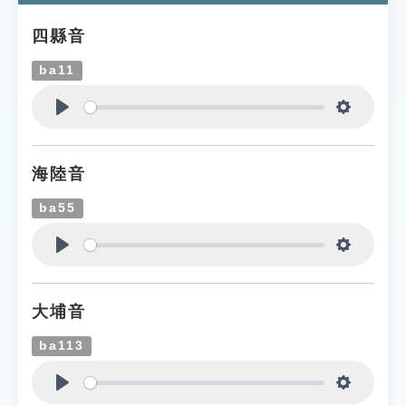
四縣音
ba11
Play
Settings
海陸音
ba55
Play
Settings
大埔音
ba113
Play
Settings