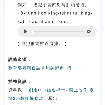
例如：
逃犯予警察對肩胛頭揹過。
Tô-huān hōo kíng-tshat tuì king-
kah-thâu phāinn--kuè.
Play
Settings
( 逃犯被警察過肩摔。 )
詞條來源：
教育部臺灣台語常用詞辭典_揹
授權資訊：
資料採「
創用CC-姓名標示- 禁止改作 臺
灣3.0版授權條款
」釋出