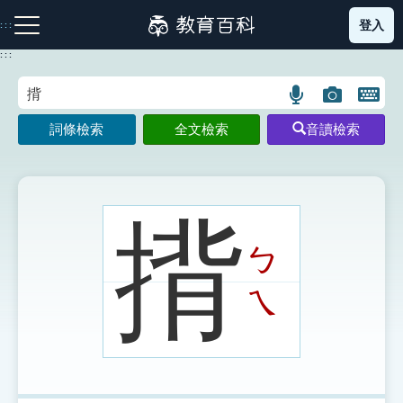
跳
登入
:::
到
主
:::
要
內
語
圖
開
容
注音索引圖示
筆畫索引圖示
部首索引表圖示
言
片
啟
詞條檢索
全文檢索
音讀檢索
搜
搜
鍵
尋
尋
盤
圖
圖
圖
示
示
示
揹
ㄅ
網站導覽
ㄟ
生字詞彙表
成語故事