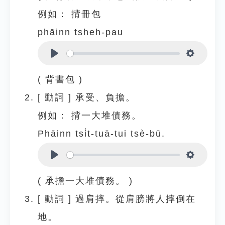
例如：
揹冊包
phāinn tsheh-pau
Play
Settings
( 背書包 )
[
動詞
]
承受、負擔。
例如：
揹一大堆債務。
Phāinn tsi̍t-tuā-tui tsè-bū.
Play
Settings
( 承擔一大堆債務。 )
[
動詞
]
過肩摔。從肩膀將人摔倒在
地。