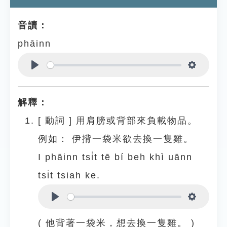
音讀：
phāinn
Play
Settings
解釋：
[
動詞
]
用肩膀或背部來負載物品。
例如：
伊揹一袋米欲去換一隻雞。
I phāinn tsi̍t tē bí beh khì uānn
tsi̍t tsiah ke.
Play
Settings
( 他背著一袋米，想去換一隻雞。 )