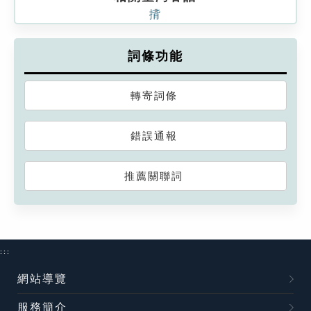
揹
詞條功能
轉寄詞條
錯誤通報
推薦關聯詞
:::
網站導覽
服務簡介