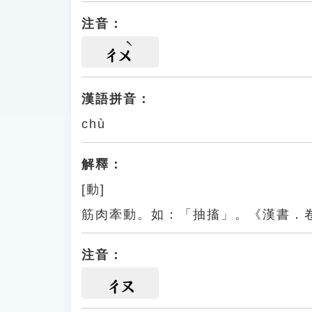
注音：
ㄔㄨ
漢語拼音：
chù
解釋：
[動]
筋肉牽動。如：「抽搐」。《漢書．
注音：
ㄔㄡ