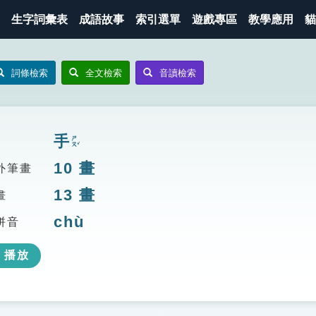
生字詞彙表
成語故事
索引選單
遊戲專區
教學應用
貓
詞條檢索
全文檢索
音讀檢索
手
ㄕㄡˇ
10
畫
外筆畫
13
畫
畫
chù
拼音
播放