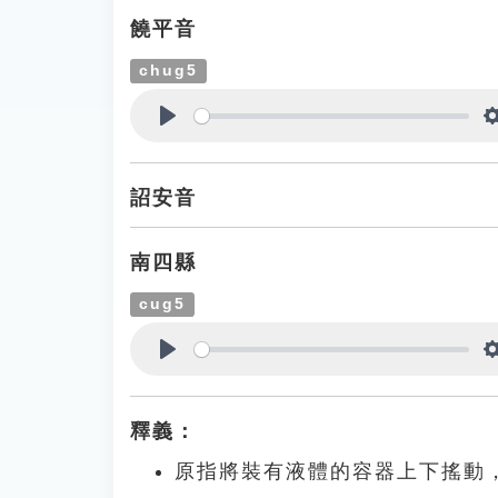
饒平音
chug5
Play
詔安音
南四縣
cug5
Play
釋義：
原指將裝有液體的容器上下搖動