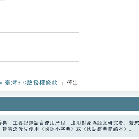
Settings
作 臺灣3.0版授權條款
」釋出
辭典，主要記錄語言使用歷程，適用對象為語文研究者。若
，建議您優先使用《國語小字典》或《國語辭典簡編本》。