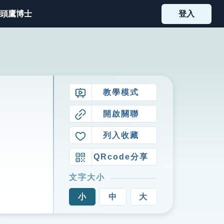
頭鷹博士
登入
教學模式
開啟關聯
列入收藏
QRcode分享
文字大小
小
中
大