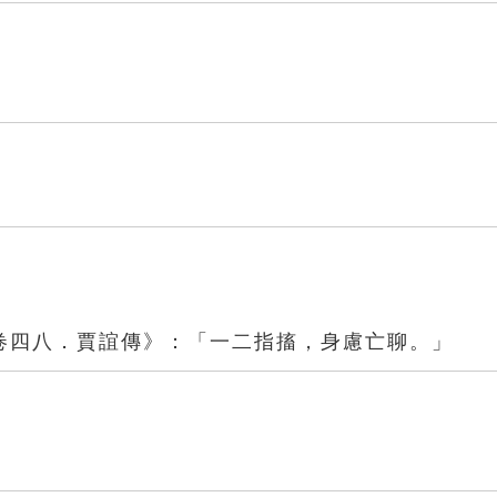
卷四八．賈誼傳》：「一二指搐，身慮亡聊。」