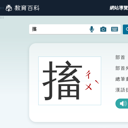
跳
網站導覽
:::
到
主
:::
要
內
語
圖
開
容
言
片
啟
搜
搜
鍵
尋
尋
盤
圖
圖
圖
部首
搐
示
示
示
部首
ㄔ
總筆
ˋ
ㄨ
漢語