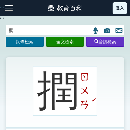
跳
登入
:::
到
主
:::
要
內
語
圖
開
容
注音索引圖示
筆畫索引圖示
部首索引表圖示
言
片
啟
詞條檢索
全文檢索
音讀檢索
搜
搜
鍵
尋
尋
盤
圖
圖
圖
示
示
示
撋
ㄖ
ㄨ
網站導覽
ˊ
ㄢ
生字詞彙表
成語故事