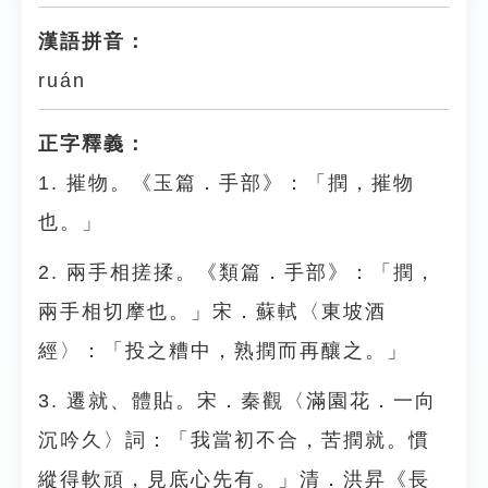
漢語拼音：
ruán
正字釋義：
1. 摧物。《玉篇．手部》：「撋，摧物
也。」
2. 兩手相搓揉。《類篇．手部》：「撋，
兩手相切摩也。」宋．蘇軾〈東坡酒
經〉：「投之糟中，熟撋而再釀之。」
3. 遷就、體貼。宋．秦觀〈滿園花．一向
沉吟久〉詞：「我當初不合，苦撋就。慣
縱得軟頑，見底心先有。」清．洪昇《長