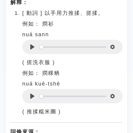
解釋：
[
動詞
]
以手用力推揉、搓揉。
例如：
撋衫
nuá sann
Play
Settings
( 搓洗衣服 )
例如：
撋粿粞
nuá kué-tshè
Play
Settings
( 推揉糯米團 )
詞條來源：