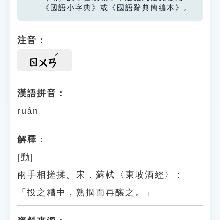
《國語小字典》或《國語辭典簡編本》。
注音：
ㄖㄨㄢ
漢語拼音：
ruán
解釋：
[動]
兩手相搓揉。宋．蘇軾〈東坡酒經〉：
「投之糟中，熟撋而再釀之。」