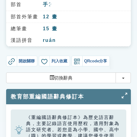
索引選單
部首
手
ㄕㄡˇ
知識索引
部首外筆畫
12
畫
單字索引
總筆畫
15
畫
生命大百科索引
漢語拼音
ruán
遊戲專區
開啟關聯
列入收藏
QRcode分享
教學應用
切換
切換辭典
貓頭鷹博士
教育部重編國語辭典修訂本
《重編國語辭典修訂本》為歷史語言辭
典，主要記錄語言使用歷程，適用對象為
語文研究者。若您是為小學、國中、高中
（職）的學習或教學，建議您優先使用