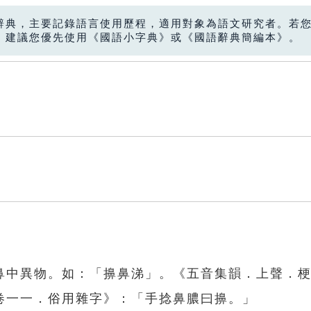
辭典，主要記錄語言使用歷程，適用對象為語文研究者。若
，建議您優先使用《國語小字典》或《國語辭典簡編本》。
鼻中異物。如：「擤鼻涕」。《五音集韻．上聲．
卷一一．俗用雜字》：「手捻鼻膿曰擤。」