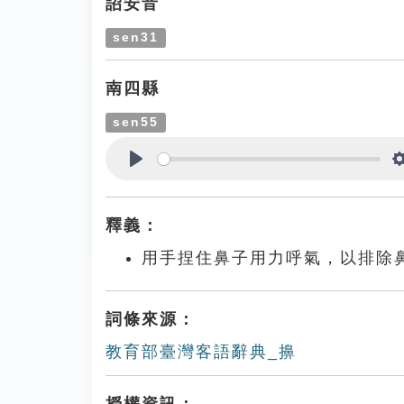
詔安音
sen31
南四縣
sen55
Play
釋義：
用手捏住鼻子用力呼氣，以排除
詞條來源：
教育部臺灣客語辭典_擤