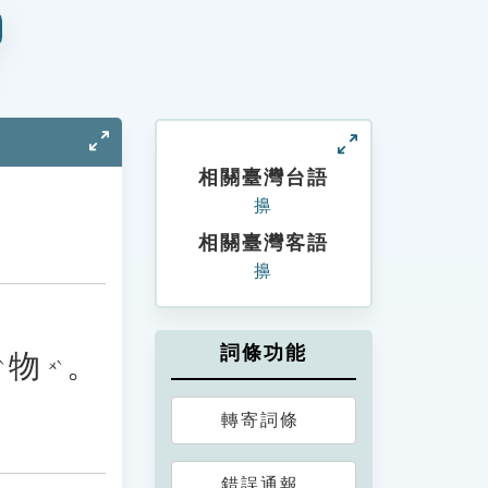
相關臺灣台語
擤
相關臺灣客語
擤
詞條功能
物
。
ㄨˋ
轉寄詞條
錯誤通報