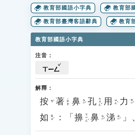
教育部國語小字典
教育部
教育部臺灣客語辭典
教育
教育部國語小字典
注音：
ㄒㄧㄥ
解釋：
按
著
鼻
孔
用
力
ㄎㄨㄥˇ
˙ㄓㄜ
ㄅㄧˊ
ㄩㄥˋ
ㄌㄧˋ
ㄢˋ
如
：「
擤
鼻
涕
」
ㄒㄧㄥˇ
ㄖㄨˊ
ㄅㄧˊ
ㄊㄧˋ