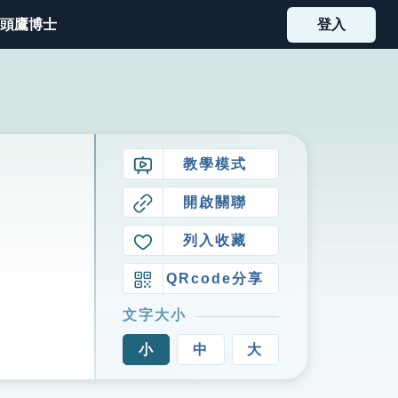
頭鷹博士
登入
教學模式
開啟關聯
列入收藏
QRcode分享
文字大小
小
中
大