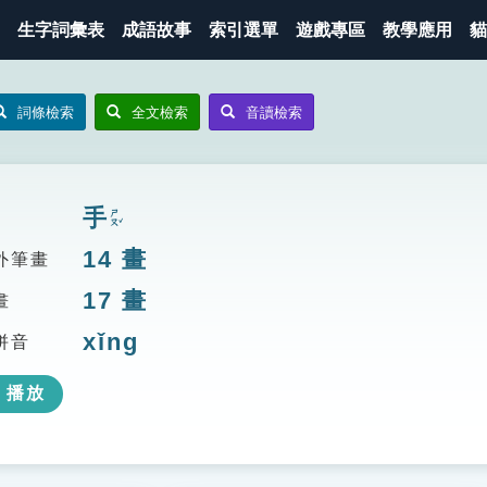
生字詞彙表
成語故事
索引選單
遊戲專區
教學應用
貓
詞條檢索
全文檢索
音讀檢索
手
ㄕㄡˇ
14
畫
外筆畫
17
畫
畫
xǐng
拼音
播放