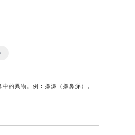
Settings
鼻中的異物。例：擤濞（擤鼻涕）。