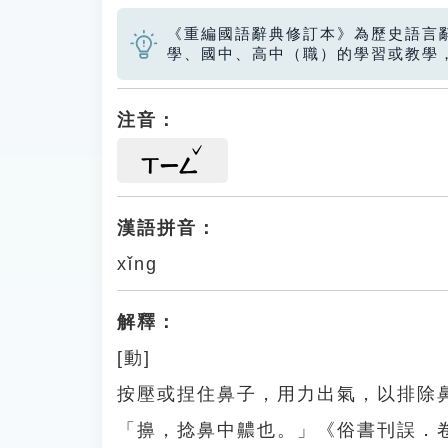
《重編國語辭典修訂本》為歷史語言
學、國中、高中（職）的學習或教學
注音：
ㄒㄧㄥ
漢語拼音：
xǐng
解釋：
[動]
按壓或捏住鼻子，用力出氣，以排除
「擤，捻鼻中齈也。」《俗書刊誤．