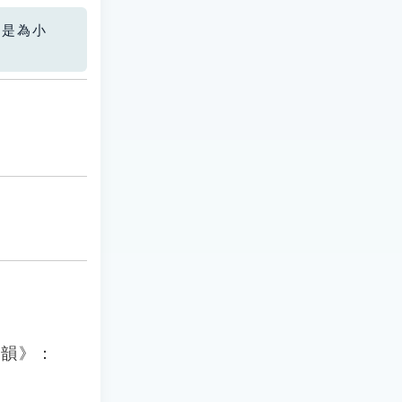
您是為小
梗韻》：