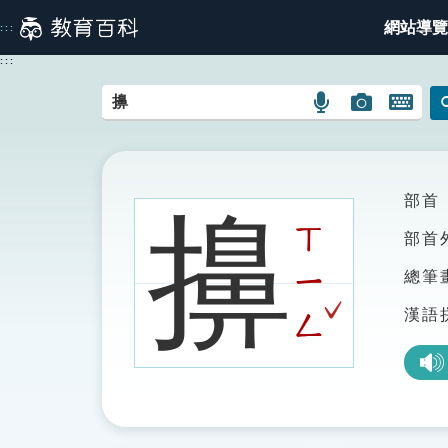
跳
網站導覽
:::
到
主
:::
要
內
語
圖
開
容
言
片
啟
搜
搜
鍵
尋
尋
盤
圖
圖
圖
部首
擤
示
示
示
ㄒ
部首
ㄧ
總筆
ˇ
漢語
ㄥ