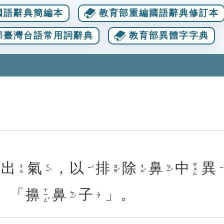
國語辭典簡編本
教育部重編國語辭典修訂本
部臺灣台語常用詞辭典
教育部異體字字典
出
氣
，
以
排
除
鼻
中
異
ㄓㄨㄥ
ㄑㄧˋ
ㄆㄞˊ
ㄔㄨˊ
ㄅㄧˊ
ㄔㄨ
ㄧˇ
ㄧˋ
、「
擤
鼻
子
」。
ㄒㄧㄥˇ
ㄅㄧˊ
˙ㄗ