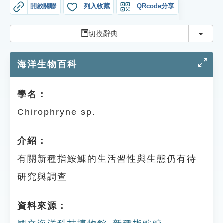
索引選單
開啟關聯
列入收藏
QRcode分享
知識索引
切換
切換辭典
單字索引
海洋生物百科
生命大百科索引
遊戲專區
學名：
Chirophryne sp.
教學應用
介紹：
貓頭鷹博士
有關新種指鮟鱇的生活習性與生態仍有待
研究與調查
資料來源：