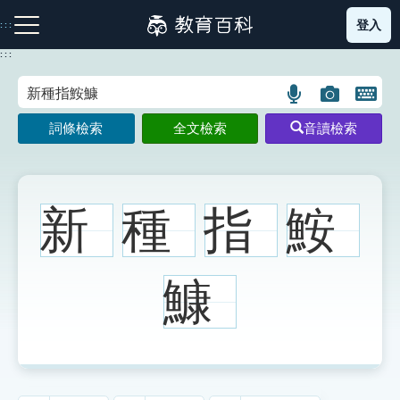
跳
登入
:::
到
主
:::
要
內
語
圖
開
容
注音索引圖示
筆畫索引圖示
部首索引表圖示
言
片
啟
詞條檢索
全文檢索
音讀檢索
搜
搜
鍵
尋
尋
盤
圖
圖
圖
示
示
示
新
種
指
鮟
網站導覽
鱇
生字詞彙表
成語故事