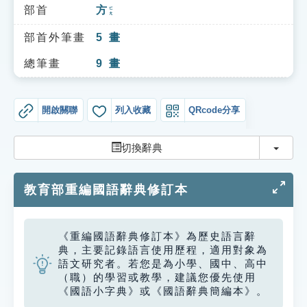
索引選單
部首
方
ㄈㄤ
知識索引
部首外筆畫
5
畫
單字索引
總筆畫
9
畫
生命大百科索引
開啟關聯
列入收藏
QRcode分享
遊戲專區
切換
切換辭典
教學應用
教育部重編國語辭典修訂本
貓頭鷹博士
《重編國語辭典修訂本》為歷史語言辭
典，主要記錄語言使用歷程，適用對象為
語文研究者。若您是為小學、國中、高中
（職）的學習或教學，建議您優先使用
《國語小字典》或《國語辭典簡編本》。