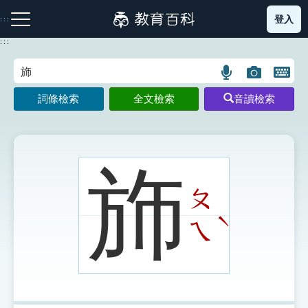
跳
登入
:::
到
主
:::
要
內
語
圖
開
容
注音索引圖示
筆畫索引圖示
部首索引表圖示
言
片
啟
詞條檢索
全文檢索
音讀檢索
搜
搜
鍵
尋
尋
盤
圖
圖
圖
示
示
示
斾
ㄆ
網站導覽
ˋ
ㄟ
生字詞彙表
成語故事