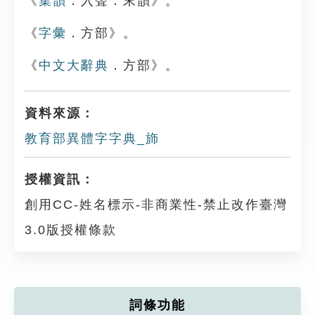
《
集韻
．入聲．末韻》。
《
字彙
．方部》。
《
中文大辭典
．方部》。
資料來源：
教育部異體字字典_斾
授權資訊：
創用CC-姓名標示-非商業性-禁止改作臺灣
3.0版授權條款
詞條功能