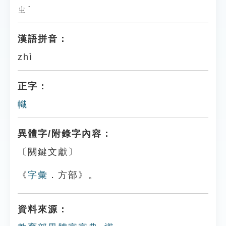
ㄓˋ
漢語拼音：
zhì
正字：
幟
異體字/附錄字內容：
〔關鍵文獻〕
《
字彙
．方部》。
資料來源：