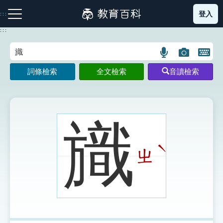
跳
登入
:::
到
主
:::
要
內
語
圖
開
容
注音索引圖示
筆畫索引圖示
部首索引表圖示
言
片
啟
詞條檢索
全文檢索
音讀檢索
搜
搜
鍵
尋
尋
盤
圖
圖
圖
示
示
示
旘
ˋ
ㄓ
網站導覽
生字詞彙表
成語故事