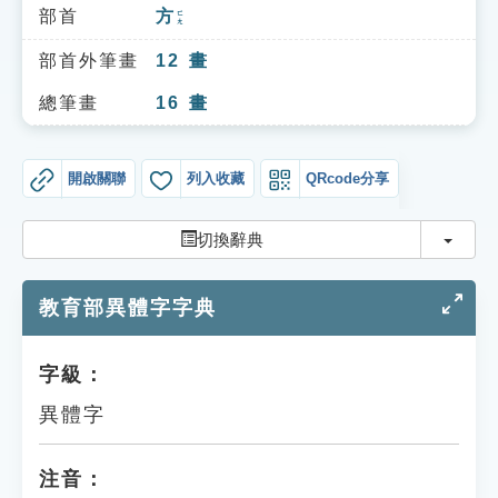
索引選單
部首
方
ㄈㄤ
知識索引
部首外筆畫
12
畫
單字索引
總筆畫
16
畫
生命大百科索引
開啟關聯
列入收藏
QRcode分享
遊戲專區
切換
切換辭典
教學應用
教育部異體字字典
貓頭鷹博士
字級：
異體字
注音：